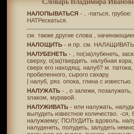
Словарь Владимира Иванови
НАЛОПЫВАТЬСЯ
- , -паться, грубое
НАТРескаться.
см. также другие слова , начинающие
НАЛОЩИТЬ
- и пр. см. НАЛАЩИВАТЬ
НАЛУБЕНЕТЬ
- , по(за)лубенеть, зас
сверху, о(за)твердеть. налубная кора,
сверх его находящ. налуб? м. паток
пробеленного, сырого сахару.
| налуб, ряз. опока, глина с известью.
НАЛУЖАТЬ
- , о залежи, позалужать
злаком, муравой.
НАЛУЖИВАТЬ
- или налужать, налуд
вылудить известное количество. -ся, 
налужаему; ПОЛУДИТЬ вдоволь. налу
налуденеть, полудеть, залудеть немно