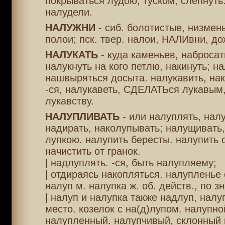
покрываться лудою, туском, слепнуть.
налудели.
НАЛУЖНИ
- сиб. болотистые, низмен
полои; пск. твер. налои, НАЛИвни, д
НАЛУКАТЬ
- куда каменьев, набросат
налукнуть на кого петлю, накинуть; на
нашвыряться досыта. налукавить, нак
-ся, налукаветь, СДЕЛАТЬся лукавым,
лукавству.
НАЛУПЛИВАТЬ
- или налуплять, нал
надирать, наколупывать; налущивать,
лупкою. налупить бересты. налупить 
начистить от гранок.
| надлуплять. -ся, быть налупляему;
| отдираясь накопляться. налупленье с
налуп м. налупка ж. об. действ., по зна
| налуп и налупка также надлуп, нал
место. козелок с на(д)лупом. налупно
налупленный. налупчивый, склонный к