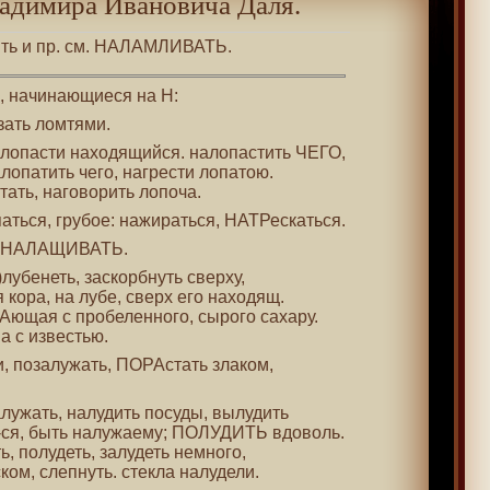
адимира Ивановича Даля.
ить и пр. см. НАЛАМЛИВАТЬ.
 , начинающиеся на Н:
езать ломтями.
а лопасти находящийся. налопастить ЧЕГО,
лопатить чего, нагрести лопатою.
тать, наговорить лопоча.
-паться, грубое: нажираться, НАТРескаться.
м. НАЛАЩИВАТЬ.
а)лубенеть, заскорбнуть сверху,
 кора, на лубе, сверх его находящ.
КАющая с пробеленного, сырого сахару.
на с известью.
жи, позалужать, ПОРАстать злаком,
алужать, налудить посуды, вылудить
 -ся, быть налужаему; ПОЛУДИТЬ вдоволь.
ь, полудеть, залудеть немного,
ком, слепнуть. стекла налудели.