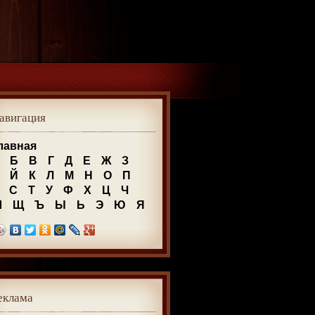
авигация
лавная
Б
В
Г
Д
Е
Ж
З
Й
К
Л
М
Н
О
П
С
Т
У
Ф
Х
Ц
Ч
Ш
Щ
Ъ
Ы
Ь
Э
Ю
Я
еклама