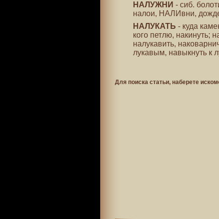
НАЛУЖНИ
- сиб. болот
налои, НАЛИвни, дожд
НАЛУКАТЬ
- куда каме
кого петлю, накинуть; 
налукавить, наковарнич
лукавым, навыкнуть к л
Для поиска статьи, наберете иском