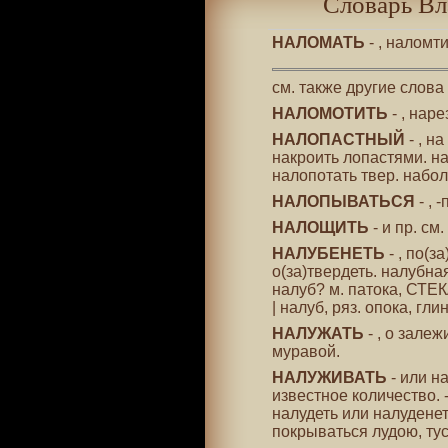
Словарь Вл
НАЛОМАТЬ
- , наломт
см. также другие слова
НАЛОМОТИТЬ
- , нар
НАЛОПАСТНЫЙ
- , н
накроить лопастями. на
налопотать твер. набол
НАЛОПЫВАТЬСЯ
- , 
НАЛОЩИТЬ
- и пр. с
НАЛУБЕНЕТЬ
- , по(з
о(за)твердеть. налубная
налуб? м. патока, СТЕ
| налуб, ряз. опока, гли
НАЛУЖАТЬ
- , о зале
муравой.
НАЛУЖИВАТЬ
- или н
известное количество.
налудеть или налуденет
покрываться лудою, тус