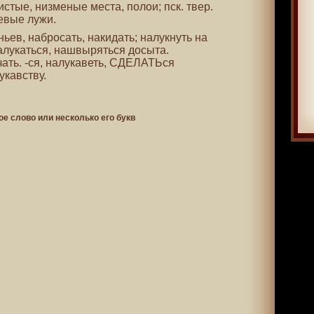
истые, низменые места, полои; пск. твер.
евые лужи.
ньев, набросать, накидать; налукнуть на
налукаться, нашвыряться досыта.
ать. -ся, налукаветь, СДЕЛАТЬся
укавству.
ое слово или несколько его букв