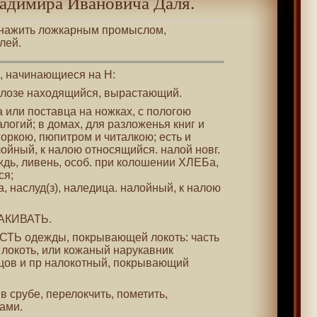
адимира Ивановича Даля.
, нажить ложкарным промыслом,
лей.
 , начинающиеся на Н:
а лозе находящийся, вырастающий.
а или поставца на ножках, с пологою
логий; в домах, для разложенья книг и
горкою, пюпитром и читалкою; есть и
ойный, к налою относящийся. налой новг.
ждь, ливень, особ. при колошении ХЛЕБа,
ся;
а, наслуд(з), наледица. налойный, к налою
ЛАКИВАТЬ.
ЧАСТЬ одежды, покрывающей локоть: часть
 локоть, или кожаный нарукавник
сцов и пр налокотный, покрывающий
 в срубе, перелокчить, пометить,
ами.