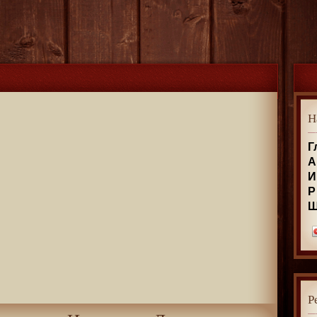
Н
Г
А
И
Р
Р