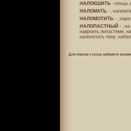
НАЛОКШИТЬ
- сенца,
НАЛОМАТЬ
- , наломт
НАЛОМОТИТЬ
- , нар
НАЛОПАСТНЫЙ
- , н
накроить лопастями. на
налопотать твер. набол
Для поиска статьи, наберете иском