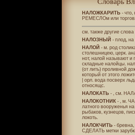
Словарь Вл
НАЛОЖКАРИТЬ
- что
РЕМЕСЛОм или торгов
см. также другие слова
НАЛОЗНЫЙ
- плод, н
НАЛОЙ
- м. род столик
столешницею, церк. ана
нот, налой называют и 
складные налойцы. нал
(от лить) проливной до
который от этого ложит
| орл. вода посверх льд
относящс.
НАЛОКАТЬ
- , см. НА
НАЛОКОТНИК
- , м. 
латного вооруженья на
рыбаков, кузнецов, пи
локоть.
НАЛОКЧИТЬ
- бревна,
СДЕЛАТЬ метки зарубк