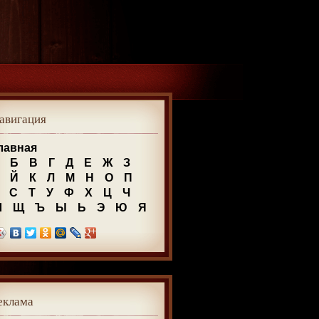
авигация
лавная
Б
В
Г
Д
Е
Ж
З
Й
К
Л
М
Н
О
П
С
Т
У
Ф
Х
Ц
Ч
Ш
Щ
Ъ
Ы
Ь
Э
Ю
Я
еклама