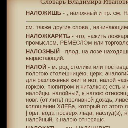
Словарь Владимира Иванови
НАЛОЖИШЬ
- , наложный и пр. см. 
см. также другие слова , начинающие
НАЛОЖКАРИТЬ
- что, нажить ложка
промыслом, РЕМЕСЛОм или торговле
НАЛОЗНЫЙ
- плод, на лозе находящ
вырастающий.
НАЛОЙ
- м. род столика или поставца
пологою столешницею, церк. аналогий
для разложенья книг и нот, налой на
горкою, пюпитром и читалкою; есть и
налойцы. налойный, к налою относящ
новг. (от лить) проливной дождь, ливе
колошении ХЛЕБа, который от этого л
| орл. вода посверх льда, наслуд(з), 
налойный, к налою относящс.