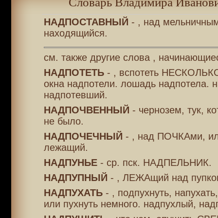
Словарь Владимира Иванови
НАДПОСТАВНЫЙ
- , над мельничн
находящийся.
см. также другие слова , начинающие
НАДПОТЕТЬ
- , вспотеть НЕСКОЛЬКО
окна надпотели. лошадь надпотела. 
надпотевший.
НАДПОЧВЕННЫЙ
- чернозем, тук, ко
не было.
НАДПОЧЕЧНЫЙ
- , над ПОЧКАми, и
лежащий.
НАДПУНЬЕ
- ср. пск. НАДПЕЛЬНИК.
НАДПУПНЫЙ
- , ЛЕЖАщий над пупко
НАДПУХАТЬ
- , подпухнуть, напухат
или пухнуть немного. надпухлый, над