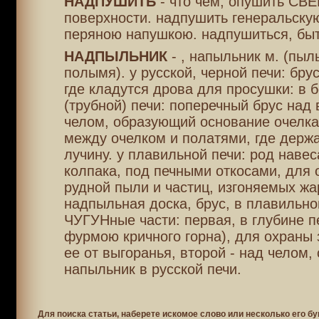
НАДПУШИТЬ
- что чем, опушить СВЕ
поверхности. надпушить генеральску
перяною напушкою. надпушиться, бы
НАДПЫЛЬНИК
- , напыльник м. (пыль
полымя). у русской, черной печи: бру
где кладутся дрова для просушки: в 
(трубной) печи: поперечный брус над
челом, образующий основание очелка
между очелком и полатями, где держа
лучину. у плавильной печи: род навес
колпака, под печными откосами, для 
рудной пыли и частиц, изгоняемых жа
надпыльная доска, брус, в плавильно
ЧУГУНные части: первая, в глубине п
фурмою кричного горна), для охраны 
ее от выгоранья, второй - над челом, 
напыльник в русской печи.
Для поиска статьи, наберете искомое слово или несколько его бу