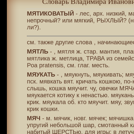
Словарь Владимира Иванови
МЯТИКОВАТЫЙ
- лес, арх. низкий, 
непрочный? или мягкий, РЫХЛЫЙ? (
ли?).
см. также другие слова , начинающие
МЯТЛЬ
- , мятля ж. стар. мантия, пл
мятлика ж. метлица, ТРАВА из семейс
Poa pratensis, см. глаг. месть.
МЯУКАТЬ
- , мяукнуть, мяукивать; мя
пск. мявкать вят. кричать кошкою, по
слышь, кошка мяучит. чу, овечки МЯЧ
мяукается котику к ненастью. мяукань
крик. мяукала об. кто мяучит. мяу, зв
крик кошки.
МЯЧ
- м. мячик, новг. мячек; мячишк
упругий небольшой шар, смотанный к
набитый ШЕРСТЬю, для игры; в летуч