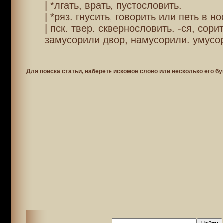
| *лгать, врать, пустословить.
| *ряз. гнусить, говорить или петь в но
| пск. твер. сквернословить. -ся, сори
замусорили двор, намусорили. умусо
Для поиска статьи, наберете искомое слово или несколько его бу