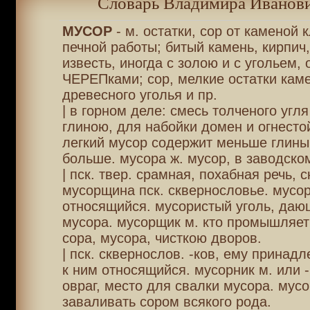
Словарь Владимира Иванови
МУСОР
- м. остатки, сор от каменой 
печной работы; битый камень, кирпич,
известь, иногда с золою и с угольем, 
ЧЕРЕПками; сор, мелкие остатки каме
древесного уголья и пр.
| в горном деле: смесь толченого угля
глиною, для набойки домен и огнесто
легкий мусор содержит меньше глины
больше. мусора ж. мусор, в заводско
| пск. твер. срамная, похабная речь, 
мусорщина пск. сквернословье. мусор
относящийся. мусористый уголь, даю
мусора. мусорщик м. кто промышляе
сора, мусора, чисткою дворов.
| пск. сквернослов. -ков, ему принадл
к ним относящийся. мусорник м. или -
овраг, место для свалки мусора. мусо
заваливать сором всякого рода.