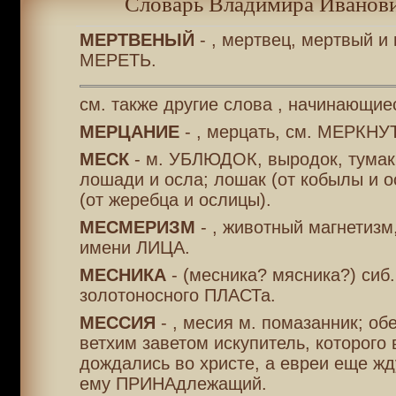
Словарь Владимира Иванови
МЕРТВЕНЫЙ
- , мертвец, мертвый и 
МЕРЕТЬ.
см. также другие слова , начинающие
МЕРЦАНИЕ
- , мерцать, см. МЕРКНУ
МЕСК
- м. УБЛЮДОК, выродок, тумак,
лошади и осла; лошак (от кобылы и о
(от жеребца и ослицы).
МЕСМЕРИЗМ
- , животный магнетизм
имени ЛИЦА.
МЕСНИКА
- (месника? мясника?) сиб.
золотоносного ПЛАСТа.
МЕССИЯ
- , месия м. помазанник; о
ветхим заветом искупитель, которого
дождались во христе, а евреи еще жд
ему ПРИНАдлежащий.