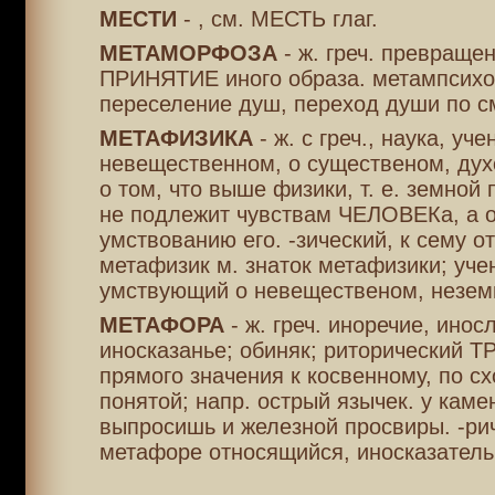
МЕСТИ
- , см. МЕСТЬ глаг.
МЕТАМОРФОЗА
- ж. греч. превраще
ПРИНЯТИЕ иного образа. метампсихо
переселение душ, переход души по с
МЕТАФИЗИКА
- ж. с греч., наука, уч
невещественном, о существеном, дух
о том, что выше физики, т. е. земной 
не подлежит чувствам ЧЕЛОВЕКа, а 
умствованию его. -зический, к сему о
метафизик м. знаток метафизики; уче
умствующий о невещественом, неземн
МЕТАФОРА
- ж. греч. иноречие, инос
иносказанье; обиняк; риторический Т
прямого значения к косвенному, по сх
понятой; напр. острый язычек. у каме
выпросишь и железной просвиры. -рич
метафоре относящийся, иносказатель