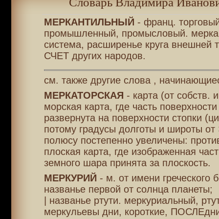
Словарь Владимира Иванови
МЕРКАНТИЛЬНЫЙ
- франц. торговый
промышленный, промысловый. мерка
система, расширенье круга внешней т
СЧЕТ других народов.
см. также другие слова , начинающие
МЕРКАТОРСКАЯ
- карта (от собств. 
морская карта, где часть поверхности
развернута на поверхности стопки (ци
потому градусы долготы и широты от
полюсу постепенно увеличены: проти
плоская карта, где изображенная час
земного шара принята за плоскость.
МЕРКУРИЙ
- м. от имени греческого б
названье первой от солнца планеты;
| названье ртути. меркуриальный, рту
меркульевы дни, короткие, ПОСЛЕдни