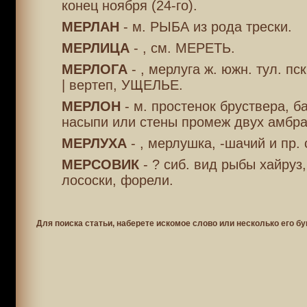
конец ноября (24-го).
МЕРЛАН
- м. РЫБА из рода трески.
МЕРЛИЦА
- , см. МЕРЕТЬ.
МЕРЛОГА
- , мерлуга ж. южн. тул. пск
| вертеп, УЩЕЛЬЕ.
МЕРЛОН
- м. простенок бруствера, б
насыпи или стены промеж двух амбра
МЕРЛУХА
- , мерлушка, -шачий и пр.
МЕРСОВИК
- ? сиб. вид рыбы хайруз
лососки, форели.
Для поиска статьи, наберете искомое слово или несколько его бу