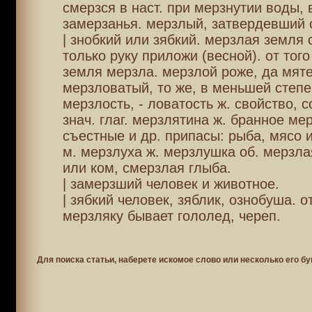
смерзся в наст. при мерзнутии воды, 
замерзанья. мерзлый, затвердевший 
| знобкий или зябкий. мерзлая земля 
только руку приложи (весной). от того
земля мерзла. мерзлой роже, да мяте
мерзловатый, то же, в меньшей степе
мерзлость, - ловатость ж. свойство, с
знач. глаг. мерзлятина ж. бранное ме
съестные и др. припасы: рыба, мясо и
м. мерзлуха ж. мерзлушка об. мерзла
или ком, смерзлая глыба.
| замерзший человек и животное.
| зябкий человек, зяблик, ознобуша. о
мерзляку бывает гололед, череп.
Для поиска статьи, наберете искомое слово или несколько его бу