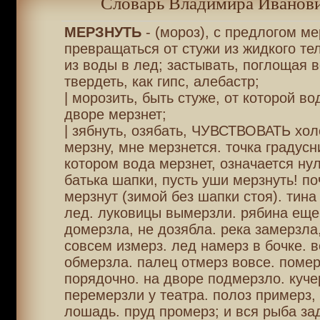
Словарь Владимира Иванови
МЕРЗНУТЬ
- (мороз), с предлогом ме
превращаться от стужи из жидкого тел
из воды в лед; застывать, поглощая в
твердеть, как гипс, алебастр;
| морозить, быть стуже, от которой во
дворе мерзнет;
| зябнуть, озябать, ЧУВСТВОВАТЬ холо
мерзну, мне мерзнется. точка градусн
котором вода мерзнет, означается нул
батька шапки, пусть уши мерзнуть! по
мерзнут (зимой без шапки стоя). тина
лед. луковицы вымерзли. рябина еще 
домерзла, не дозябла. река замерзла,
совсем измерз. лед намерз в бочке. 
обмерзла. палец отмерз вовсе. помер
порядочно. на дворе подмерзло. куче
перемерзли у театра. полоз примерз, 
лошадь. пруд промерз; и вся рыба зад