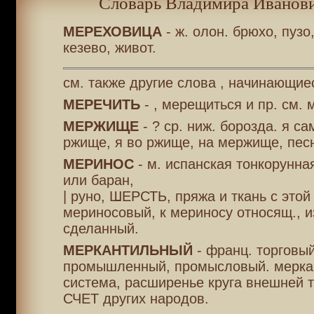
Словарь Владимира Иванови
МЕРЕХОВИЦА
- ж. олон. брюхо, пуз
кезево, живот.
см. также другие слова , начинающие
МЕРЕЧИТЬ
- , мерещиться и пр. см. 
МЕРЖИЩЕ
- ? ср. ниж. борозда. я с
ржище, я во ржище, на мержище, пес
МЕРИНОС
- м. испанская тонкорунна
или баран,
| руно, ШЕРСТЬ, пряжа и ткань с этой
мериносовый, к мериносу относящ., и
сделанный.
МЕРКАНТИЛЬНЫЙ
- франц. торговый
промышленный, промысловый. мерка
система, расширенье круга внешней т
СЧЕТ других народов.