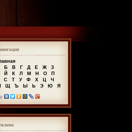
авигация
лавная
Б
В
Г
Д
Е
Ж
З
Й
К
Л
М
Н
О
П
С
Т
У
Ф
Х
Ц
Ч
Ш
Щ
Ъ
Ы
Ь
Э
Ю
Я
еклама