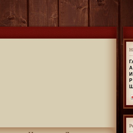
Н
Г
А
И
Р
Р