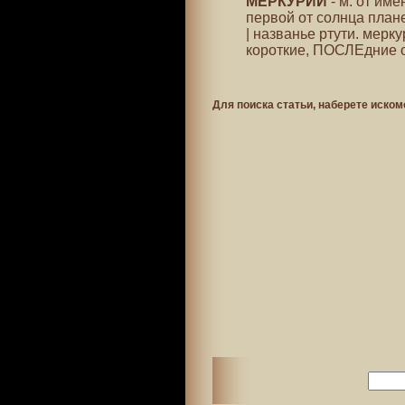
МЕРКУРИЙ
- м. от име
первой от солнца план
| названье ртути. мерк
короткие, ПОСЛЕдние ос
Для поиска статьи, наберете иском