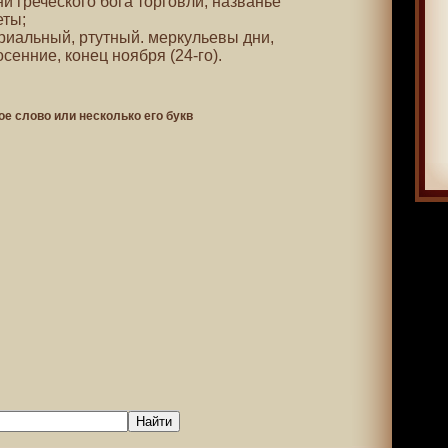
ни греческого бога торговли, названье
еты;
уриальный, ртутный. меркульевы дни,
енние, конец ноября (24-го).
ое слово или несколько его букв