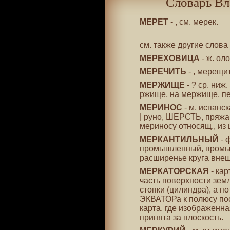
Словарь Вл
МЕРЕТ
- , см. мерек.
см. также другие слова
МЕРЕХОВИЦА
- ж. ол
МЕРЕЧИТЬ
- , мерещит
МЕРЖИЩЕ
- ? ср. ниж
ржище, на мержище, пе
МЕРИНОС
- м. испанс
| руно, ШЕРСТЬ, пряжа 
мериносу относящ., из
МЕРКАНТИЛЬНЫЙ
- 
промышленный, промыс
расширенье круга внеш
МЕРКАТОРСКАЯ
- кар
часть поверхности зем
стопки (цилиндра), а п
ЭКВАТОРа к полюсу пос
карта, где изображенн
принята за плоскость.