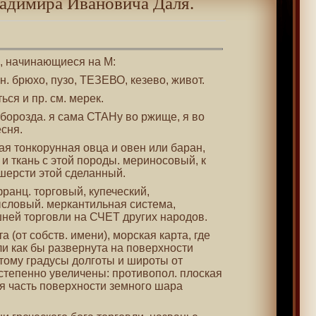
адимира Ивановича Даля.
 , начинающиеся на М:
он. брюхо, пузо, ТЕЗЕВО, кезево, живот.
ься и пр. см. мерек.
. борозда. я сама СТАНу во ржище, я во
сня.
кая тонкорунная овца и овен или баран,
и ткань с этой породы. мериносовый, к
 шерсти этой сделанный.
франц. торговый, купеческий,
ловый. меркантильная система,
ней торговли на СЧЕТ других народов.
та (от собств. имени), морская карта, где
ли как бы развернута на поверхности
отому градусы долготы и широты от
тепенно увеличены: противопол. плоская
ая часть поверхности земного шара