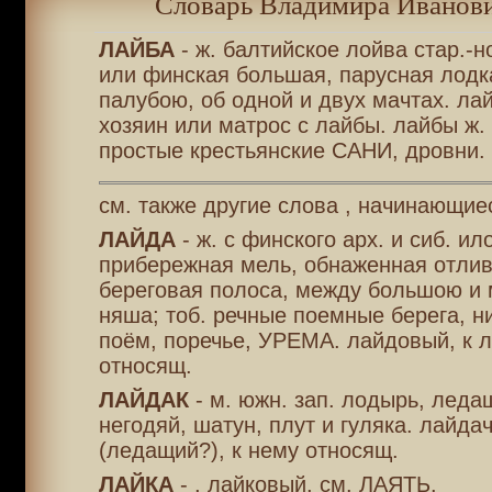
Словарь Владимира Иванови
ЛАЙБА
- ж. балтийское лойва стар.-н
или финская большая, парусная лодка
палубою, об одной и двух мачтах. ла
хозяин или матрос с лайбы. лайбы ж. 
простые крестьянские САНИ, дровни.
см. также другие слова , начинающиес
ЛАЙДА
- ж. с финского арх. и сиб. ил
прибережная мель, обнаженная отлив
береговая полоса, между большою и
няша; тоб. речные поемные берега, н
поём, поречье, УРЕМА. лайдовый, к 
относящ.
ЛАЙДАК
- м. южн. зап. лодырь, лед
негодяй, шатун, плут и гуляка. лайда
(ледащий?), к нему относящ.
ЛАЙКА
- , лайковый, см. ЛАЯТЬ.