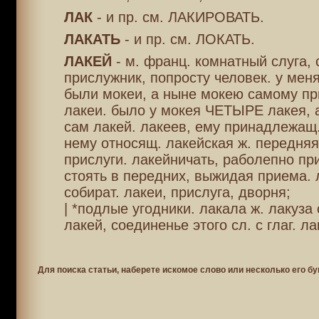
ЛАК
- и пр. см. ЛАКИРОВАТЬ.
ЛАКАТЬ
- и пр. см. ЛОКАТЬ.
ЛАКЕЙ
- м. франц. комнатный слуга, 
прислужник, попросту человек. у меня
были мокеи, а ныне мокею самому п
лакеи. было у мокея ЧЕТЫРЕ лакея, 
сам лакей. лакеев, ему принадлежащ.
нему относящ. лакейская ж. передняя
прислуги. лакейничать, раболепно пр
стоять в передних, выжидая приема.
собират. лакеи, прислуга, дворня;
| *подлые угодники. лакала ж. лакуза
лакей, соединенье этого сл. с глаг. ла
Для поиска статьи, наберете искомое слово или несколько его бу