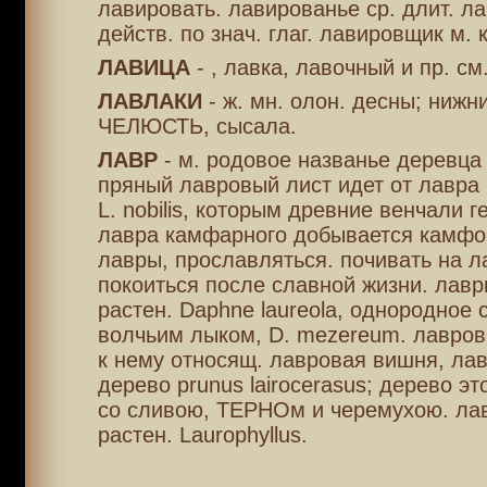
лавировать. лавированье ср. длит. ла
действ. по знач. глаг. лавировщик м. 
ЛАВИЦА
- , лавка, лавочный и пр. см
ЛАВЛАКИ
- ж. мн. олон. десны; нижн
ЧЕЛЮСТЬ, сысала.
ЛАВР
- м. родовое названье деревца 
пряный лавровый лист идет от лавра 
L. nobilis, которым древние венчали г
лавра камфарного добывается камфо
лавры, прославляться. почивать на л
покоиться после славной жизни. лавр
растен. Daphne laureola, однородное 
волчьим лыком, D. mezereum. лавров
к нему относящ. лавровая вишня, ла
дерево рrunus lairocerasus; дерево эт
со сливою, ТЕРНОм и черемухою. лав
растен. Laurophyllus.