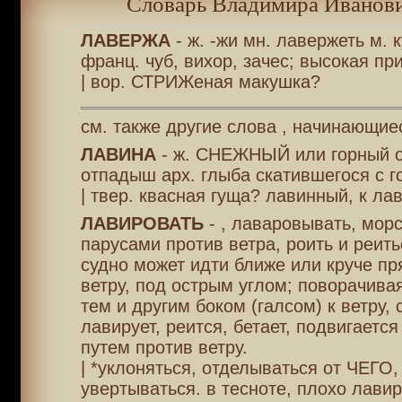
Словарь Владимира Иванови
ЛАВЕРЖА
- ж. -жи мн. лавержеть м. к
франц. чуб, вихор, зачес; высокая пр
| вор. СТРИЖеная макушка?
см. также другие слова , начинающиес
ЛАВИНА
- ж. СНЕЖНЫЙ или горный о
отпадыш арх. глыба скатившегося с го
| твер. квасная гуща? лавинный, к ла
ЛАВИРОВАТЬ
- , лаваровывать, морс
парусами против ветра, роить и реитьс
судно может идти ближе или круче пря
ветру, под острым углом; поворачив
тем и другим боком (галсом) к ветру, 
лавирует, реится, бетает, подвигаетс
путем против ветру.
| *уклоняться, отделываться от ЧЕГО,
увертываться. в тесноте, плохо лавир