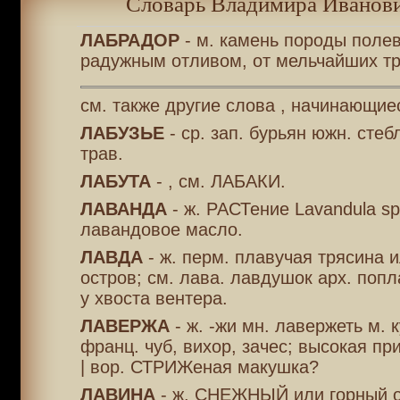
Словарь Владимира Иванови
ЛАБРАДОР
- м. камень породы полев
радужным отливом, от мельчайших тр
см. также другие слова , начинающиес
ЛАБУЗЬЕ
- ср. зап. бурьян южн. сте
трав.
ЛАБУТА
- , см. ЛАБАКИ.
ЛАВАНДА
- ж. РАСТение Lavandula sp
лавандовое масло.
ЛАВДА
- ж. перм. плавучая трясина 
остров; см. лава. лавдушок арх. поп
у хвоста вентера.
ЛАВЕРЖА
- ж. -жи мн. лавержеть м. к
франц. чуб, вихор, зачес; высокая пр
| вор. СТРИЖеная макушка?
ЛАВИНА
- ж. СНЕЖНЫЙ или горный о