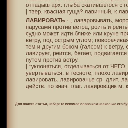
отпадыш арх. глыба скатившегося с го
| твер. квасная гуща? лавинный, к ла
ЛАВИРОВАТЬ
- , лаваровывать, морс
парусами против ветра, роить и реитьс
судно может идти ближе или круче пря
ветру, под острым углом; поворачив
тем и другим боком (галсом) к ветру, 
лавирует, реится, бетает, подвигаетс
путем против ветру.
| *уклоняться, отделываться от ЧЕГО,
увертываться. в тесноте, плохо лавир
лавировать. лавированье ср. длит. ла
действ. по знач. глаг. лавировщик м. 
Для поиска статьи, наберете искомое слово или несколько его бу