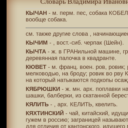
Словарь Владимира Иванови
КЫЧАН
- м. перм. пес, собака КОБЕЛ
вообще собака.
см. также другие слова , начинающиес
КЫЧИМ
- , вост.-сиб. черпак (Шейн).
КЫЧТА
- ж. в ГРАНильной машине, гр
деревянная палочка в квадранте.
КЮВЕТ
- м. франц. воен. ров, ровик; 
мелководью, на броду; ровик во рву 
на который натыкаются подкопы оса
КЯБРЮШКИ
- ж. мн. арх. поплавки 
шашки, балберки, из скатанной берес
КЯЛИТЬ
- , арх. КЕЛИТЬ, квелить.
КЯХТИНСКИЙ
- чай, китайский, идущи
гужем в россию; заграницей называют
для отличия от кантонского, идущего