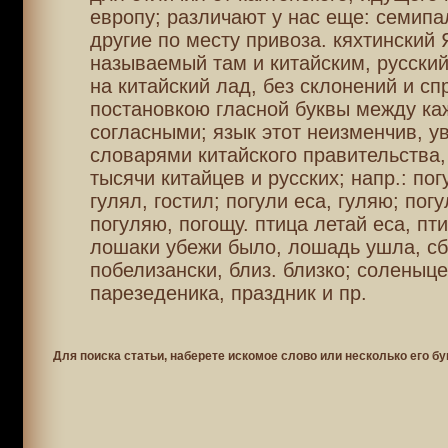
европу; различают у нас еще: семипа
другие по месту привоза. кяхтинский
называемый там и китайским, русски
на китайский лад, без склонений и сп
постановкою гласной буквы между к
согласными; язык этот неизменчив, у
словарями китайского правительства,
тысячи китайцев и русских; напр.: пог
гулял, гостил; погули еса, гуляю; погу
погуляю, погощу. птица летай еса, пти
лошаки убежи было, лошадь ушла, с
побелизански, близ. близко; соленыце
парезеденика, праздник и пр.
Для поиска статьи, наберете искомое слово или несколько его бу