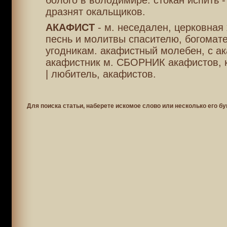
болого в володимире: стокан испить -
дразнят окальщиков.
АКАФИСТ
- м. неседален, церковная
песнь и молитвы спасителю, богомате
угодникам. акафистный молебен, с а
акафистник м. СБОРНИК акафистов, к
| любитель, акафистов.
Для поиска статьи, наберете искомое слово или несколько его бу