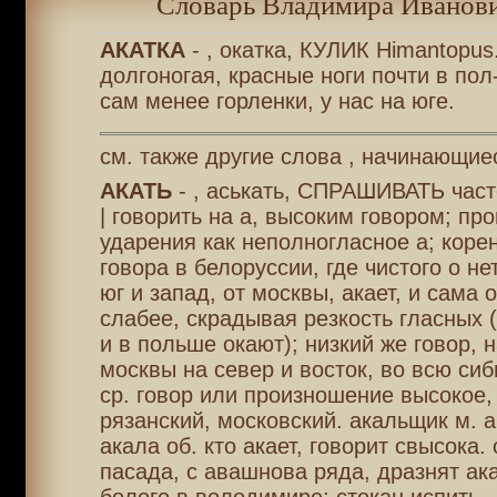
Словарь Владимира Иванови
АКАТКА
- , окатка, КУЛИК Himantopus
долгоногая, красные ноги почти в пол
сам менее горленки, у нас на юге.
см. также другие слова , начинающиес
АКАТЬ
- , аськать, СПРАШИВАТЬ част
| говорить на а, высоким говором; про
ударения как неполногласное а; корен
говора в белоруссии, где чистого о не
юг и запад, от москвы, акает, и сама 
слабее, скрадывая резкость гласных 
и в польше окают); низкий же говор, н
москвы на север и восток, во всю сиб
ср. говор или произношение высокое, 
рязанский, московский. акальщик м. 
акала об. кто акает, говорит свысока. 
пасада, с авашнова ряда, дразнят ак