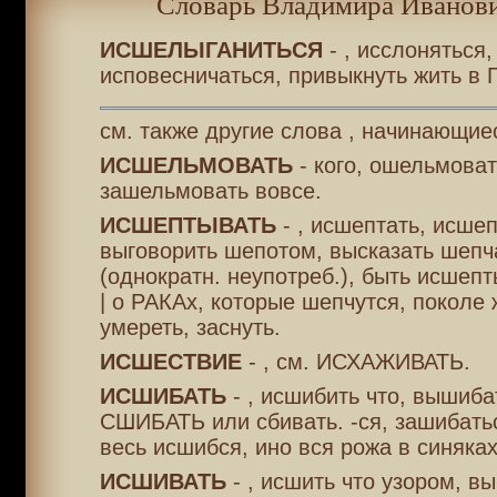
Словарь Владимира Иванови
ИСШЕЛЫГАНИТЬСЯ
- , исслоняться,
исповесничаться, привыкнуть жить в 
см. также другие слова , начинающие
ИСШЕЛЬМОВАТЬ
- кого, ошельмова
зашельмовать вовсе.
ИСШЕПТЫВАТЬ
- , исшептать, исшеп
выговорить шепотом, высказать шепча
(однократн. неупотреб.), быть исшеп
| о РАКАх, которые шепчутся, поколе 
умереть, заснуть.
ИСШЕСТВИЕ
- , см. ИСХАЖИВАТЬ.
ИСШИБАТЬ
- , исшибить что, вышиба
СШИБАТЬ или сбивать. -ся, зашибать
весь исшибся, ино вся рожа в синяках
ИСШИВАТЬ
- , исшить что узором, в