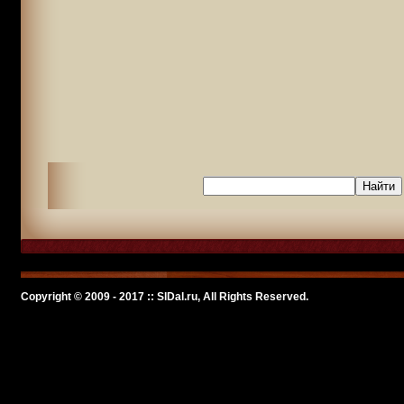
Copyright © 2009 - 2017 :: SlDal.ru, All Rights Reserved.