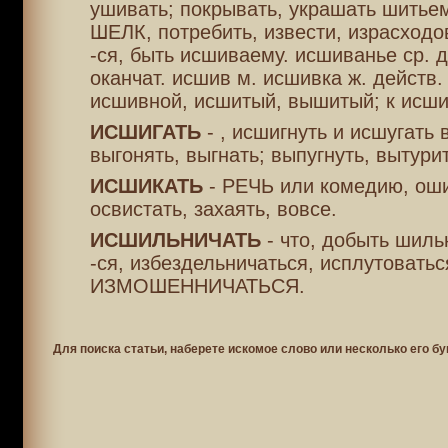
ушивать; покрывать, украшать шитьем
ШЕЛК, потребить, извести, израсходо
-ся, быть исшиваему. исшиванье ср. 
оканчат. исшив м. исшивка ж. действ. 
исшивной, исшитый, вышитый; к исши
ИСШИГАТЬ
- , исшигнуть и исшугать
выгонять, выгнать; выпугнуть, вытурит
ИСШИКАТЬ
- РЕЧЬ или комедию, оши
освистать, захаять, вовсе.
ИСШИЛЬНИЧАТЬ
- что, добыть шиль
-ся, избездельничаться, исплутоватьс
ИЗМОШЕННИЧАТЬСЯ.
Для поиска статьи, наберете искомое слово или несколько его бу