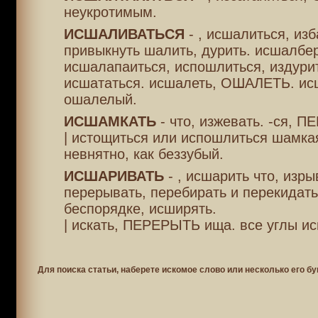
неукротимым.
ИСШАЛИВАТЬСЯ
- , исшалиться, из
привыкнуть шалить, дурить. исшалбер
исшалапаиться, испошлиться, издури
исшататься. исшалеть, ОШАЛЕТЬ. ис
ошалелый.
ИСШАМКАТЬ
- что, изжевать. -ся, 
| истощиться или испошлиться шамкая
невнятно, как беззубый.
ИСШАРИВАТЬ
- , исшарить что, изры
перерывать, перебирать и перекидать
беспорядке, исширять.
| искать, ПЕРЕРЫТЬ ища. все углы ис
Для поиска статьи, наберете искомое слово или несколько его бу