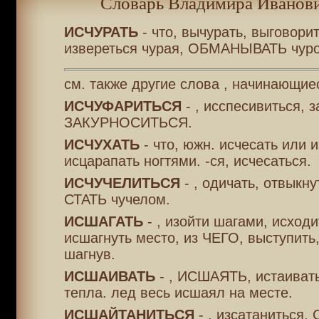
Словарь Владимира Иванови
ИСЧУРАТЬ
- что, вычурать, выговорит
извереться чурая, ОБМАНЫВАТЬ чур
см. также другие слова , начинающие
ИСЧУФАРИТЬСЯ
- , исспесивиться, з
ЗАКУРНОСИТЬСЯ.
ИСЧУХАТЬ
- что, южн. исчесать или и
исцарапать ногтями. -ся, исчесаться.
ИСЧУЧЕЛИТЬСЯ
- , одичать, отвыкну
СТАТЬ чучелом.
ИСШАГАТЬ
- , изойти шагами, исходи
исшагнуть место, из ЧЕГО, выступить
шагнув.
ИСШАИВАТЬ
- , ИСШАЯТЬ, истаивать
тепла. лед весь исшаял на месте.
ИСШАЙТАНИТЬСЯ
- , изсатаниться,