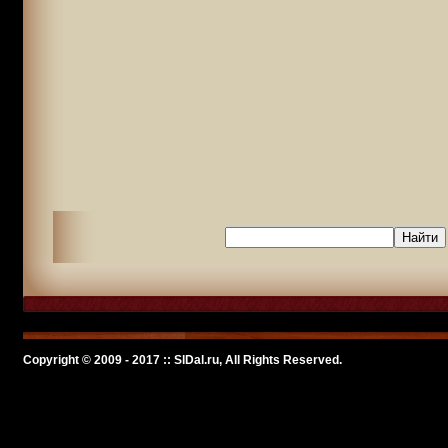
Copyright © 2009 - 2017 :: SlDal.ru, All Rights Reserved.