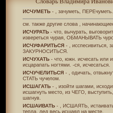
Словарь Владимира Иванови
ИСЧУМЕТЬ
- , зачуметь, ПЕРЕчуметь.
см. также другие слова , начинающие
ИСЧУРАТЬ
- что, вычурать, выговорит
извереться чурая, ОБМАНЫВАТЬ чур
ИСЧУФАРИТЬСЯ
- , исспесивиться, з
ЗАКУРНОСИТЬСЯ.
ИСЧУХАТЬ
- что, южн. исчесать или и
исцарапать ногтями. -ся, исчесаться.
ИСЧУЧЕЛИТЬСЯ
- , одичать, отвыкну
СТАТЬ чучелом.
ИСШАГАТЬ
- , изойти шагами, исходи
исшагнуть место, из ЧЕГО, выступить
шагнув.
ИСШАИВАТЬ
- , ИСШАЯТЬ, истаивать
тепла. лед весь исшаял на месте.