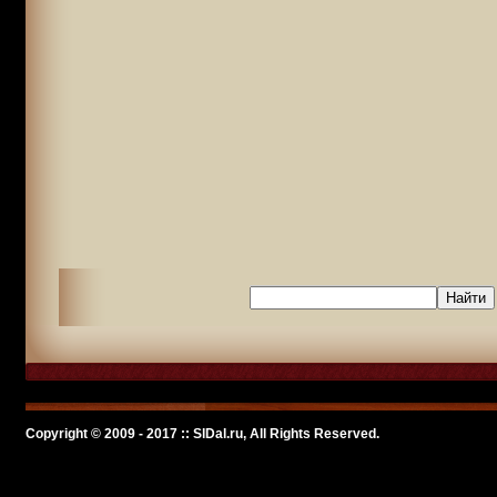
Copyright © 2009 - 2017 :: SlDal.ru, All Rights Reserved.