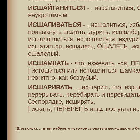
ИСШАЙТАНИТЬСЯ
- , изсатаниться,
неукротимым.
ИСШАЛИВАТЬСЯ
- , исшалиться, из
привыкнуть шалить, дурить. исшалбер
исшалапаиться, испошлиться, издури
исшататься. исшалеть, ОШАЛЕТЬ. ис
ошалелый.
ИСШАМКАТЬ
- что, изжевать. -ся, 
| истощиться или испошлиться шамкая
невнятно, как беззубый.
ИСШАРИВАТЬ
- , исшарить что, изры
перерывать, перебирать и перекидать
беспорядке, исширять.
| искать, ПЕРЕРЫТЬ ища. все углы ис
Для поиска статьи, наберете искомое слово или несколько его бу