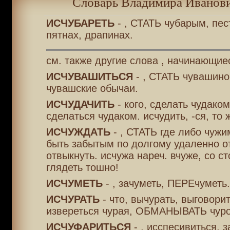
Словарь Владимира Иванови
ИСЧУБАРЕТЬ
- , СТАТЬ чубарым, пес
пятнах, драпинах.
см. также другие слова , начинающие
ИСЧУВАШИТЬСЯ
- , СТАТЬ чувашино
чувашские обычаи.
ИСЧУДАЧИТЬ
- кого, сделать чудаком
сделаться чудаком. исчудить, -ся, то 
ИСЧУЖДАТЬ
- , СТАТЬ где либо чужи
быть забытым по долгому удаленно о
отвыкнуть. исчужа нареч. вчуже, со с
глядеть тошно!
ИСЧУМЕТЬ
- , зачуметь, ПЕРЕчуметь.
ИСЧУРАТЬ
- что, вычурать, выговорит
извереться чурая, ОБМАНЫВАТЬ чур
ИСЧУФАРИТЬСЯ
- , исспесивиться, з