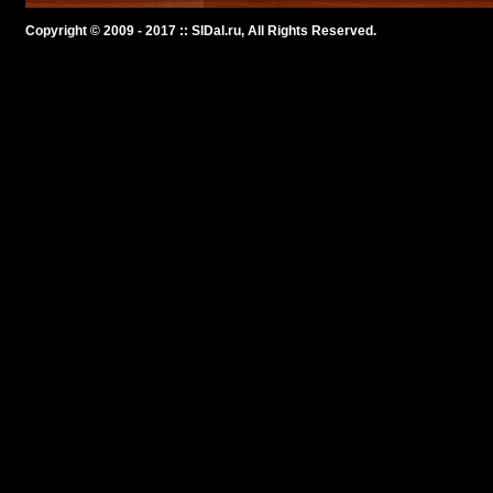
Copyright © 2009 - 2017 :: SlDal.ru, All Rights Reserved.