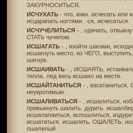
ЗАКУРНОСИТЬСЯ.
ИСЧУХАТЬ
- что, южн. исчесать или и
исцарапать ногтями. -ся, исчесаться.
ИСЧУЧЕЛИТЬСЯ
- , одичать, отвыкну
СТАТЬ чучелом.
ИСШАГАТЬ
- , изойти шагами, исходи
исшагнуть место, из ЧЕГО, выступить
шагнув.
ИСШАИВАТЬ
- , ИСШАЯТЬ, истаивать
тепла. лед весь исшаял на месте.
ИСШАЙТАНИТЬСЯ
- , изсатаниться,
неукротимым.
ИСШАЛИВАТЬСЯ
- , исшалиться, из
привыкнуть шалить, дурить. исшалбер
исшалапаиться, испошлиться, издури
исшататься. исшалеть, ОШАЛЕТЬ. ис
ошалелый.