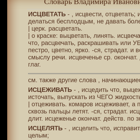
Словарь Владимира Иванови
ИСЦВЕТАТЬ
- , исцвести, отцветать;
делаться бесплодцым, не давать боле
| церк. расцветать.
| о краске: выцветать, линять. исцвеч
что, расцвечать, раскрашивать или 
пестро, цветно, ярко. -ся, страдат. и в
смыслу речи. исцвеченье ср. окончат. 
глаг.
см. также другие слова , начинающие
ИСЦЕЖИВАТЬ
- , исцедить что, выце
источать, выпускать из ЧЕГО жидкость
| отцеживать. комаров исцеживает, а 
сквозь пальцы летят. -ся, страдат. ис
длит. исцеженье окончат. действ. по зн
ИСЦЕЛЯТЬ
- , исцелить что, исправит
целым;