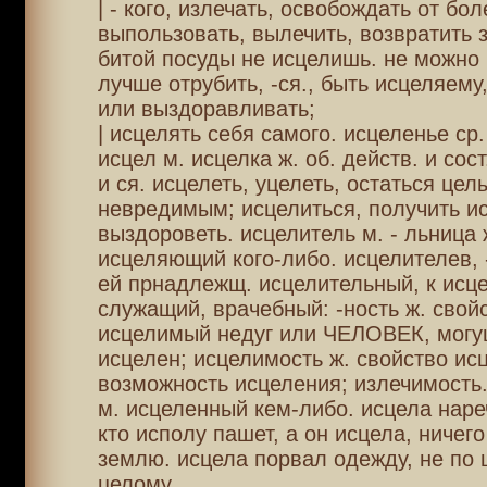
| - кого, излечать, освобождать от бол
выпользовать, вылечить, возвратить 
битой посуды не исцелишь. не можно 
лучше отрубить, -ся., быть исцеляему
или выздоравливать;
| исцелять себя самого. исцеленье ср.
исцел м. исцелка ж. об. действ. и сост.
и ся. исцелеть, уцелеть, остаться цел
невредимым; исцелиться, получить и
выздороветь. исцелитель м. - льница 
исцеляющий кого-либо. исцелителев, 
ей прнадлежщ. исцелительный, к исц
служащий, врачебный: -ность ж. свойс
исцелимый недуг или ЧЕЛОВЕК, могу
исцелен; исцелимость ж. свойство ис
возможность исцеления; излечимость
м. исцеленный кем-либо. исцела нареч
кто исполу пашет, а он исцела, ничего
землю. исцела порвал одежду, не по 
целому.