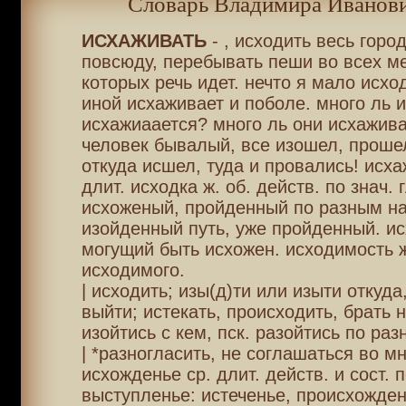
Словарь Владимира Иванови
ИСХАЖИВАТЬ
- , исходить весь город
повсюду, перебывать пеши во всех ме
которых речь идет. нечто я мало исхо
иной исхаживает и поболе. много ль 
исхажиаается? много ль они исхажива
человек бывалый, все изошел, проше
откуда исшел, туда и провались! исха
длит. исходка ж. об. действ. по знач. г
исхоженый, пройденный по разным н
изойденный путь, уже пройденный. и
могущий быть исхожен. исходимость ж
исходимого.
| исходить; изы(д)ти или изыти откуда
выйти; истекать, происходить, брать 
изойтись с кем, пск. разойтись по ра
| *разногласить, не соглашаться во м
исхожденье ср. длит. действ. и сост. п
выступленье: истеченье, происхожден