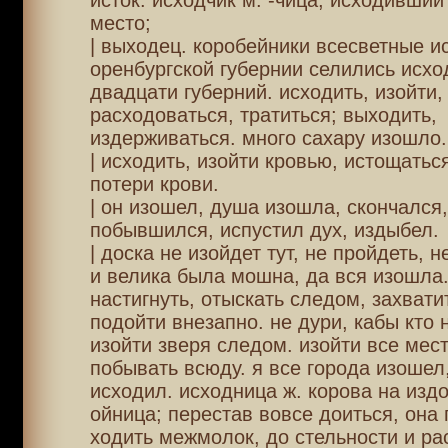
исток. исходчик м. -чица, исходивший
место;
| выходец. коробейники всесветные ис
оренбургской губернии селились исхо
двадцати губерний. исходить, изойти,
расходоваться, тратиться; выходить,
издерживаться. много сахару изошло.
| исходить, изойти кровью, истощатьс
потери крови.
| он изошел, душа изошла, скончался,
побывшился, испустил дух, издыбел.
| доска не изойдет тут, не пройдеть, н
и велика была мошна, да вся изошла. 
настигнуть, отыскать следом, захвати
подойти внезапно. не дури, кабы кто 
изойти зверя следом. изойти все мест
побывать всюду. я все города изошел,
исходил. исходница ж. корова на издо
ойница; перестав вовсе доиться, она
ходить межмолок, до стельности и рас