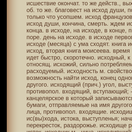
исшествие окончат. то же действ., вы
об. то же. благовест на исход души, п
только что усопшем. исход французов
исход души, кончина, смерть. ждем и
конца. в исходе, на исходе, в конце, 
поре. день на исходе. в исходе первог
исходе (месяца) с ума сходят. книга 
исход, вторая книга моисеева. время
идет быстро, скоротечно. исходный, к
относящ. исхожий, сильно потребляе
расходуемый. исходность м. свойство
возможность найти исход, конец одно
другого. исходящий (прич.) угол, выс
противопол. входящий, вступающий; -
канцелярское в который записываютс
бумаги, отправляемые на имя другого
лица, противопол. входящие. исходищ
ис(вы)хода, истока, выступленья; нач
перекресток, раздорожье. исходище р