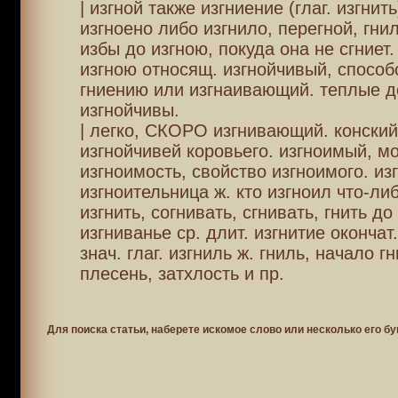
| изгной также изгниение (глаг. изгнить
изгноено либо изгнило, перегной, гни
избы до изгною, покуда она не сгниет.
изгною относящ. изгнойчивый, спосо
гниению или изгнаивающий. теплые 
изгнойчивы.
| легко, СКОРО изгнивающий. конский
изгнойчивей коровьего. изгноимый, мо
изгноимость, свойство изгноимого. из
изгноительница ж. кто изгноил что-либ
изгнить, согнивать, сгнивать, гнить до
изгниванье ср. длит. изгнитие окончат
знач. глаг. изгниль ж. гниль, начало г
плесень, затхлость и пр.
Для поиска статьи, наберете искомое слово или несколько его бу