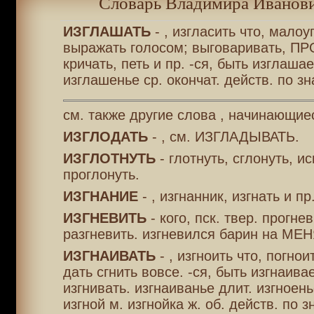
Словарь Владимира Иванови
ИЗГЛАШАТЬ
- , изгласить что, малоу
выражать голосом; выговаривать, 
кричать, петь и пр. -ся, быть изглашае
изглашенье ср. окончат. действ. по зна
см. также другие слова , начинающие
ИЗГЛОДАТЬ
- , см. ИЗГЛАДЫВАТЬ.
ИЗГЛОТНУТЬ
- глотнуть, сглонуть, ис
проглонуть.
ИЗГНАНИЕ
- , изгнанник, изгнать и пр
ИЗГНЕВИТЬ
- кого, пск. твер. прогнев
разгневить. изгневился барин на МЕН
ИЗГНАИВАТЬ
- , изгноить что, погноит
дать сгнить вовсе. -ся, быть изгнаива
изгнивать. изгнаиванье длит. изгноень
изгной м. изгнойка ж. об. действ. по зн