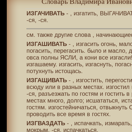
Словарь Владимира Иванови
ИЗГАЧИВАТЬ
- , изгатить, ВЫГАЧИВАТ
-ся, -ся.
см. также другие слова , начинающие
ИЗГАШИВАТЬ
- , изгасить огонь, мал
погасить, перегасить. было и масло, д
овса полны ЯСЛИ, а кони все изгасли!
изгашаему. изгасить, изгаснуть, погас
потухнуть истощась.
ИЗГАЩИВАТЬ
- , изгостить, перегост
всюду или в разных местах. изгостил 
-ся, разъезжать по гостям и гостить в
местах много, долго; исшататься, ист
гостям. изгостейничаться, отвыкнуть
проводить все время в гостях.
ИЗГВАЗДАТЬ
- , испачкать, измарать
мокрым. -ся, испачкаться.