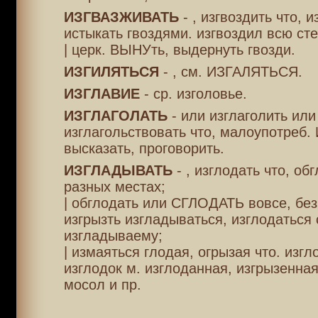
ИЗГВАЗЖИВАТЬ
- , изгвоздить что, и
истыкать гвоздями. изгвоздил всю сте
| церк. ВЫНУть, выдернуть гвозди.
ИЗГИЛЯТЬСЯ
- , см. ИЗГАЛЯТЬСЯ.
ИЗГЛАВИЕ
- ср. изголовье.
ИЗГЛАГОЛАТЬ
- или изглаголить или
изглагольствовать что, малоупотреб.
высказать, проговорить.
ИЗГЛАДЫВАТЬ
- , изглодать что, об
разных местах;
| обглодать или СГЛОДАТЬ вовсе, без
изгрызть изгладываться, изглодаться 
изгладываему;
| измаяться глодая, огрызая что. изг
изглодок м. изглоданная, изгрызенная
мосол и пр.