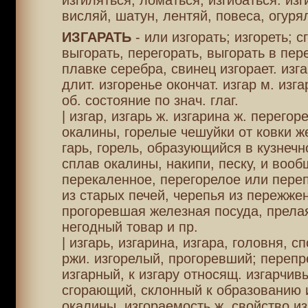
изгиляться, ломаться, изгибаться. изг
висляй, шатун, лентяй, повеса, огуря
ИЗГАРАТЬ
- или изгорать; изгореть; с
выгорать, перегорать, выгорать в пер
плавке серебра, свинец изгорает. изга
длит. изгоренье окончат. изгар м. изга
об. состояние по знач. глаг.
| изгар, изгарь ж. изгарина ж. перегор
окалины, горелые чешуйки от ковки ж
гарь, горель, образующийся в кузнечн
сплав окалины, накипи, песку, и вооб
перекаленное, перегорелое или переп
из старых печей, черепья из пережже
прогоревшая железная посуда, прела
негодный товар и пр.
| изгарь, изгарина, изгара, головня, с
ржи. изгорелый, прогоревший; перепр
изгарный, к изгару относящ. изгарчивы
сгорающий, склонный к образованию 
окалины. изгораемость ж. свойство из