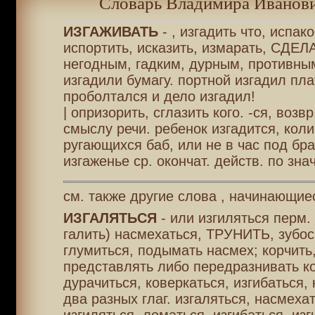
Словарь Владимира Иванови
ИЗГАЖИВАТЬ
- , изгадить что, испако
испортить, исказить, измарать, СДЕЛ
негодным, гадким, дурным, противны
изгадили бумагу. портной изгадил пла
проболтался и дело изгадил!
| опризорить, сглазить кого. -ся, возвр
смыслу речи. ребенок изгадится, кол
ругающихся баб, или не в час под бра
изгаженье ср. окончат. действ. по знач.
см. также другие слова , начинающие
ИЗГАЛЯТЬСЯ
- или изгиляться перм. 
галить) насмехаться, ТРУНИТЬ, зубос
глумиться, подымать насмех; корчить
представлять либо передразнивать ко
дурачиться, коверкаться, изгибаться, 
два разных глаг. изгаляться, насмехат