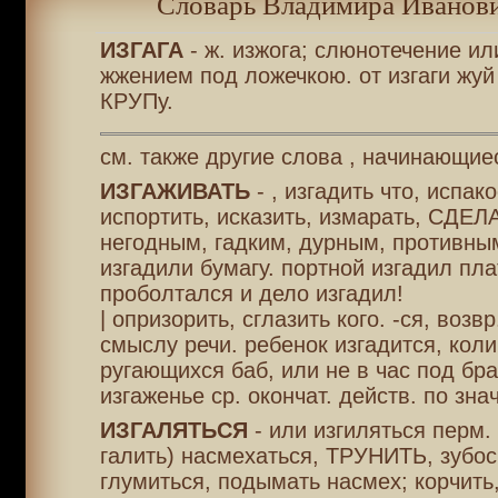
Словарь Владимира Иванови
ИЗГАГА
- ж. изжога; слюнотечение ил
жжением под ложечкою. от изгаги жуй
КРУПу.
см. также другие слова , начинающие
ИЗГАЖИВАТЬ
- , изгадить что, испако
испортить, исказить, измарать, СДЕЛ
негодным, гадким, дурным, противны
изгадили бумагу. портной изгадил пла
проболтался и дело изгадил!
| опризорить, сглазить кого. -ся, возвр
смыслу речи. ребенок изгадится, кол
ругающихся баб, или не в час под бра
изгаженье ср. окончат. действ. по знач.
ИЗГАЛЯТЬСЯ
- или изгиляться перм. 
галить) насмехаться, ТРУНИТЬ, зубос
глумиться, подымать насмех; корчить