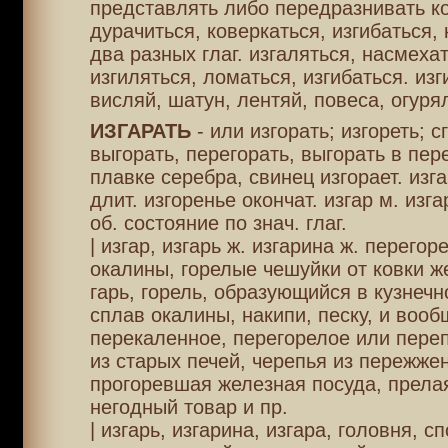
представлять либо передразнивать ко
дурачиться, коверкаться, изгибаться, 
два разных глаг. изгаляться, насмехат
изгиляться, ломаться, изгибаться. изг
висляй, шатун, лентяй, повеса, огуря
ИЗГАРАТЬ
- или изгорать; изгореть; с
выгорать, перегорать, выгорать в пер
плавке серебра, свинец изгорает. изга
длит. изгоренье окончат. изгар м. изга
об. состояние по знач. глаг.
| изгар, изгарь ж. изгарина ж. перегор
окалины, горелые чешуйки от ковки ж
гарь, горель, образующийся в кузнечн
сплав окалины, накипи, песку, и вооб
перекаленное, перегорелое или переп
из старых печей, черепья из пережже
прогоревшая железная посуда, прела
негодный товар и пр.
| изгарь, изгарина, изгара, головня, с