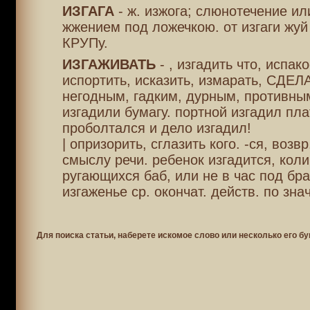
ИЗГАГА
- ж. изжога; слюнотечение ил
жжением под ложечкою. от изгаги жуй
КРУПу.
ИЗГАЖИВАТЬ
- , изгадить что, испако
испортить, исказить, измарать, СДЕЛ
негодным, гадким, дурным, противны
изгадили бумагу. портной изгадил пла
проболтался и дело изгадил!
| опризорить, сглазить кого. -ся, возвр
смыслу речи. ребенок изгадится, кол
ругающихся баб, или не в час под бра
изгаженье ср. окончат. действ. по знач.
Для поиска статьи, наберете искомое слово или несколько его бу