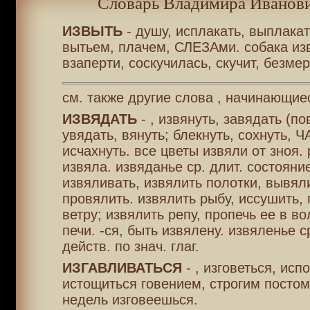
Словарь Владимира Иванови
ИЗВЫТЬ
- душу, исплакать, выплакат
вытьем, плачем, СЛЕЗАми. собака из
взаперти, соскучилась, скучит, безмер
см. также другие слова , начинающие
ИЗВЯДАТЬ
- , извянуть, завядать (по
увядать, вянуть; блекнуть, сохнуть, 
исчахнуть. все цветы извяли от зноя.
извяла. извяданье ср. длит. состояние 
извяливать, извялить полотки, вывял
провялить. извялить рыбу, иссушить,
ветру; извялить репу, пропечь ее в во
печи. -ся, быть извялену. извяленье ср
действ. по знач. глаг.
ИЗГАВЛИВАТЬСЯ
- , изговеться, исп
истощиться говением, строгим посто
недель изговеешься.