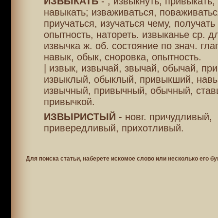
ИЗВЫКАТЬ
- , извыкнуть, привыкать,
навыкать; изваживаться, поваживатьс
приучаться, изучаться чему, получать
опытность, натореть. извыканье ср. дл
извычка ж. об. состояние по знач. глаг
навык, обык, сноровка, опытность.
| извык, извычай, звычай, обычай, пр
извыклый, обыклый, привыкший, нав
извычный, привычный, обычный, ста
привычкой.
ИЗВЫРИСТЫЙ
- новг. причудливый,
привередливый, прихотливый.
Для поиска статьи, наберете искомое слово или несколько его бу