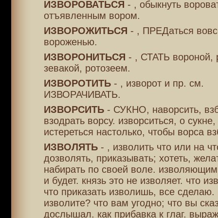
ИЗВОРОВАТЬСЯ
- , обыкнуть ворова
отъявленным вором.
ИЗВОРОЖИТЬСЯ
- , ПРЕДаться вовс
вороженью.
ИЗВОРОНИТЬСЯ
- , СТАТЬ вороной, 
зевакой, ротозеем.
ИЗВОРОТИТЬ
- , изворот и пр. см.
ИЗВОРАЧИВАТЬ.
ИЗВОРСИТЬ
- СУКНО, наворсить, взб
взодрать ворсу. изворситься, о сукне,
истереться настолько, чтобы ворса вз
ИЗВОЛЯТЬ
- , изволить что или на чт
дозволять, приказывать; хотеть, жела
набирать по своей воле. изволяющим
и будет. князь это не изволяет. что и
что приказать изволишь, все сделаю. 
изволите? что вам угодно; что вы сказ
дослышал. как прибавка к глаг. выра