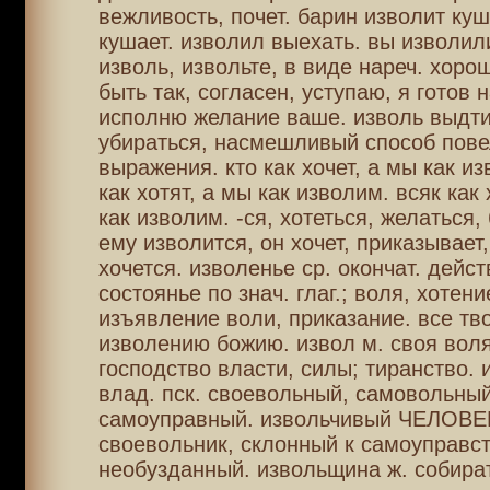
вежливость, почет. барин изволит куш
кушает. изволил выехать. вы изволил
изволь, извольте, в виде нареч. хоро
быть так, согласен, уступаю, я готов 
исполню желание ваше. изволь выдти
убираться, насмешливый способ пове
выражения. кто как хочет, а мы как и
как хотят, а мы как изволим. всяк как 
как изволим. -ся, хотеться, желаться,
ему изволится, он хочет, приказывает,
хочется. изволенье ср. окончат. дейст
состоянье по знач. глаг.; воля, хотени
изъявление воли, приказание. все тв
изволению божию. извол м. своя воля
господство власти, силы; тиранство.
влад. пск. своевольный, самовольный
самоуправный. извольчивый ЧЕЛОВЕ
своевольник, склонный к самоуправст
необузданный. извольщина ж. собират