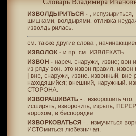
Словарь Владимира Иванови
ИЗВОЛДЫРИТЬСЯ
- , испузыриться
шишками, волдырями. отливка неуда
изволдырилась.
см. также другие слова , начинающие
ИЗВОЛОК
- и пр. см. ИЗВЛЕКАТЬ.
ИЗВОН
- нареч. снаружи, извне; вон и
из ряду вон. это извон правил. извон
| вне, снаружи, извне. извонный, вне 
находящийся; внешний, наружный. из
СТОРОНА.
ИЗВОРАШИВАТЬ
- , изворошить что,
исширять, изворочить, изрыть, ПЕР
ворохом, в беспорядке
ИЗВОРКОВАТЬСЯ
- , измучиться вор
ИСТОмиться любезничая.