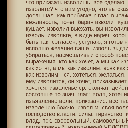
что приказать изволишь, все сделаю. 
изволите? что вам угодно; что вы сказ
дослышал. как прибавка к глаг. выра
вежливость, почет. барин изволит куш
кушает. изволил выехать. вы изволил
изволь, извольте, в виде нареч. хоро
быть так, согласен, уступаю, я готов 
исполню желание ваше. изволь выдти
убираться, насмешливый способ пове
выражения. кто как хочет, а мы как и
как хотят, а мы как изволим. всяк как 
как изволим. -ся, хотеться, желаться,
ему изволится, он хочет, приказывает,
хочется. изволенье ср. окончат. дейст
состоянье по знач. глаг.; воля, хотени
изъявление воли, приказание. все тв
изволению божию. извол м. своя воля
господство власти, силы; тиранство.
влад. пск. своевольный, самовольный
самоуправный. извольчивый ЧЕЛОВЕ