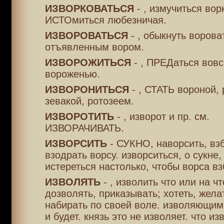
ИЗВОРКОВАТЬСЯ
- , измучиться вор
ИСТОмиться любезничая.
ИЗВОРОВАТЬСЯ
- , обыкнуть ворова
отъявленным вором.
ИЗВОРОЖИТЬСЯ
- , ПРЕДаться вовс
вороженью.
ИЗВОРОНИТЬСЯ
- , СТАТЬ вороной, 
зевакой, ротозеем.
ИЗВОРОТИТЬ
- , изворот и пр. см.
ИЗВОРАЧИВАТЬ.
ИЗВОРСИТЬ
- СУКНО, наворсить, взб
взодрать ворсу. изворситься, о сукне,
истереться настолько, чтобы ворса вз
ИЗВОЛЯТЬ
- , изволить что или на чт
дозволять, приказывать; хотеть, жела
набирать по своей воле. изволяющим
и будет. князь это не изволяет. что и