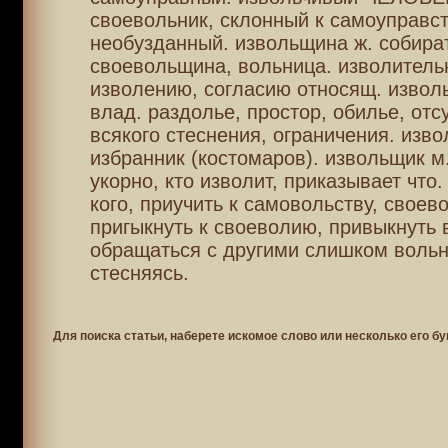
своевольник, склонный к самоуправст
необузданный. извольщина ж. собират
своевольщина, вольница. изволитель
изволению, согласию относящ. изволь
влад. раздолье, простор, обилье, отс
всякого стеснения, ограничения. извол
избранник (костомаров). извольщик м.
укорно, кто изволит, приказывает что
кого, приучить к самовольству, своево
пригыкнуть к своеволию, привыкнуть 
обращаться с другими слишком вольн
стесняясь.
Для поиска статьи, наберете искомое слово или несколько его бу