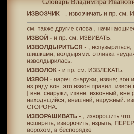
Словарь Владимира Иванови
ИЗВОЗЧИК
- , извозчичать и пр. см.
см. также другие слова , начинающие
ИЗВОЙ
- и пр. см. ИЗВИВАТЬ.
ИЗВОЛДЫРИТЬСЯ
- , испузыриться
шишками, волдырями. отливка неуда
изволдырилась.
ИЗВОЛОК
- и пр. см. ИЗВЛЕКАТЬ.
ИЗВОН
- нареч. снаружи, извне; вон и
из ряду вон. это извон правил. извон
| вне, снаружи, извне. извонный, вне 
находящийся; внешний, наружный. из
СТОРОНА.
ИЗВОРАШИВАТЬ
- , изворошить что,
исширять, изворочить, изрыть, ПЕР
ворохом, в беспорядке