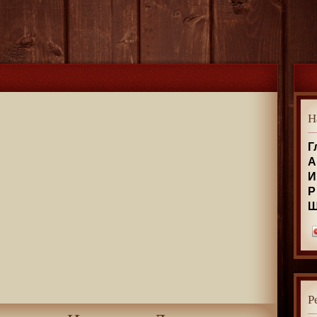
Н
Г
А
И
Р
Р