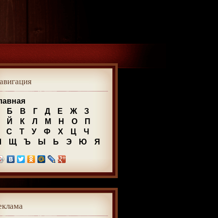
авигация
лавная
Б
В
Г
Д
Е
Ж
З
Й
К
Л
М
Н
О
П
С
Т
У
Ф
Х
Ц
Ч
Ш
Щ
Ъ
Ы
Ь
Э
Ю
Я
еклама