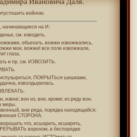
адимира Ивановича Даля.
 опустошить войною.
 , начинающиеся на И:
денье, см. изводить.
ожжами, объехать. вожжи извожжались,
вожжи мои, вожжи! все поле извожжали,
и! глаза.
чать и пр. см. ИЗВОЗИТЬ.
ВИВАТЬ.
, испузыриться, ПОКРЫТЬся шишками,
удачна, изволдырилась.
ИЗВЛЕКАТЬ.
, извне; вон из, вне, кроме; из ряду вон.
н меры.
 извонный, вне ряда, порядка находящийся;
звонная СТОРОНА.
изворошить что, исшарить, исширять,
ПЕРЕРЫВАТЬ ворохом, в беспорядке
 измучиться воркуя; ИСТОмиться