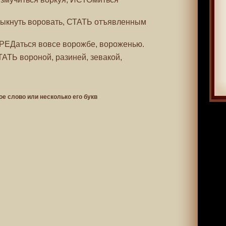
обыкнуть воровать, СТАТЬ отъявленным
ПРЕДаться вовсе ворожбе, вороженью.
СТАТЬ вороной, разиней, зевакой,
ое слово или несколько его букв