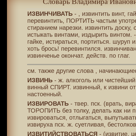
Словарь Владимира Иванови
ИЗВИНЧИВАТЬ
- , извинтить винт, гай
перевинтить, ПОРТИТЬ частым употр
стиранием нарезки. извинтить доску, с
истыкать винтами, издырить винтом. -
гайке, истираться, портиться. шуруп 
хоть брось! перевинтился. извинчиван
извинченье окончат. действ. по глаг.
см. также другие слова , начинающие
ИЗВИНЬ
- ж. алкоголь или чистейши
винный СПИРТ. извинный, к извини от
настоенный.
ИЗВИРОВАТЬ
- твер. пск. (врать, ви
ТОРОПИТЬ без толку, делать как ни п
извироваться, отлыгаться, выпутыват
извируха пск. ж. суетливая, бестолков
ИЗВИТИЙСТВОВАТЬСЯ
- (извитие, ц