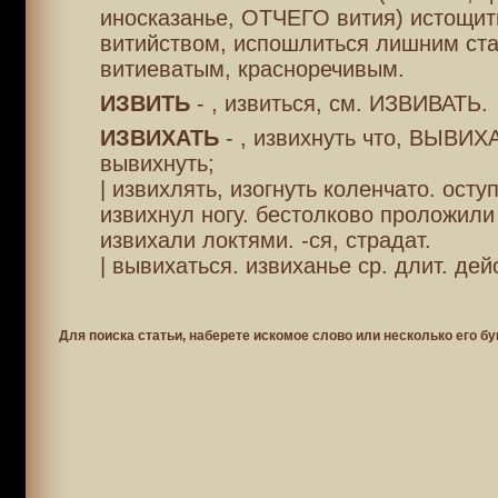
иносказанье, ОТЧЕГО вития) истощи
витийством, испошлиться лишним ст
витиеватым, красноречивым.
ИЗВИТЬ
- , извиться, см. ИЗВИВАТЬ.
ИЗВИХАТЬ
- , извихнуть что, ВЫВИХ
вывихнуть;
| извихлять, изогнуть коленчато. осту
извихнул ногу. бестолково проложили
извихали локтями. -ся, страдат.
| вывихаться. извиханье ср. длит. дейс
Для поиска статьи, наберете искомое слово или несколько его бу