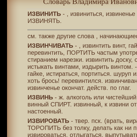
Словарь Владимира Иванови
ИЗВИНИТЬ
- , извиниться, извиненье 
ИЗВИНЯТЬ.
см. также другие слова , начинающие
ИЗВИНЧИВАТЬ
- , извинтить винт, гай
перевинтить, ПОРТИТЬ частым употр
стиранием нарезки. извинтить доску, с
истыкать винтами, издырить винтом. -
гайке, истираться, портиться. шуруп 
хоть брось! перевинтился. извинчиван
извинченье окончат. действ. по глаг.
ИЗВИНЬ
- ж. алкоголь или чистейши
винный СПИРТ. извинный, к извини от
настоенный.
ИЗВИРОВАТЬ
- твер. пск. (врать, ви
ТОРОПИТЬ без толку, делать как ни п
извироваться, отлыгаться, выпутыват