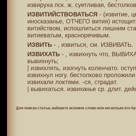
извируха пск. ж. суетливая, бестолков
ИЗВИТИЙСТВОВАТЬСЯ
- (извитие, ц
иносказанье, ОТЧЕГО вития) истощи
витийством, испошлиться лишним ст
витиеватым, красноречивым.
ИЗВИТЬ
- , извиться, см. ИЗВИВАТЬ.
ИЗВИХАТЬ
- , извихнуть что, ВЫВИХ
вывихнуть;
| извихлять, изогнуть коленчато. осту
извихнул ногу. бестолково проложили
извихали локтями. -ся, страдат.
| вывихаться. извиханье ср. длит. дейс
Для поиска статьи, наберете искомое слово или несколько его бу