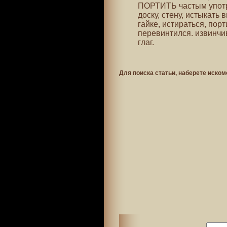
ПОРТИТЬ частым употр
доску, стену, истыкать 
гайке, истираться, порт
перевинтился. извинчив
глаг.
Для поиска статьи, наберете иском