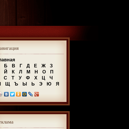
авигация
лавная
Б
В
Г
Д
Е
Ж
З
Й
К
Л
М
Н
О
П
С
Т
У
Ф
Х
Ц
Ч
Ш
Щ
Ъ
Ы
Ь
Э
Ю
Я
еклама