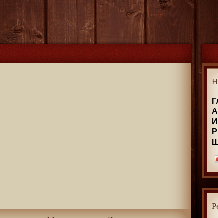
Н
Г
А
И
Р
Р