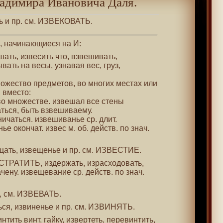
адимира Ивановича Даля.
ть и пр. см. ИЗВЕКОВАТЬ.
 , начинающиеся на И:
ешать, извесить что, взвешивать,
ать на весы, узнавая вес, груз,
ножество предметов, во многих местах или
 вместо:
 во множестве. извешал все стены
аться, быть взвешиваему.
ничаться. извешиванье ср. длит.
е окончат. извес м. об. действ. по знач.
ещать, извещенье и пр. см. ИЗВЕСТИЕ.
ИСТРАТИТЬ, издержать, израсходовать,
ачену. извещевание ср. действ. по знач.
я, см. ИЗВЕВАТЬ.
ться, извиненье и пр. см. ИЗВИНЯТЬ.
интить винт, гайку, извертеть, перевинтить,