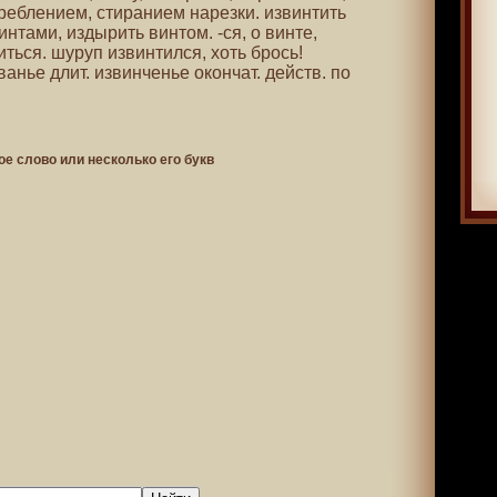
еблением, стиранием нарезки. извинтить
винтами, издырить винтом. -ся, о винте,
иться. шуруп извинтился, хоть брось!
анье длит. извинченье окончат. действ. по
ое слово или несколько его букв