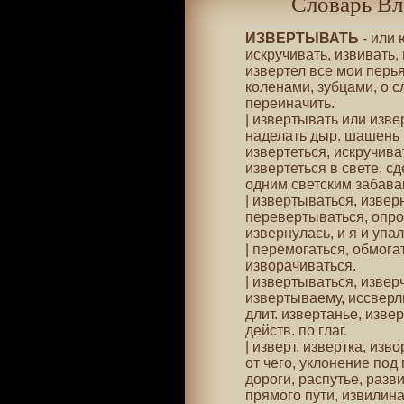
Словарь Вл
ИЗВЕРТЫВАТЬ
- или 
искручивать, извивать, 
извертел все мои перья
коленами, зубцами, о сл
переиначить.
| извертывать или изве
наделать дыр. шашень и
извертеться, искручиват
извертеться в свете, с
одним светским забава
| извертываться, изве
перевертываться, опро
извернулась, и я и упал
| перемогаться, обмога
изворачиваться.
| извертываться, извер
извертываему, иссверл
длит. извертанье, извер
действ. по глаг.
| изверт, извертка, изв
от чего, уклонение под
дороги, распутье, разв
прямого пути, извилина