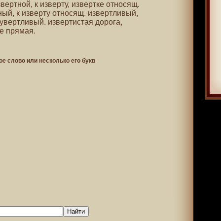
вертной, к изверту, извертке относящ.
ый, к изверту относящ. извертливый,
увертливый. извертистая дорога,
е прямая.
ое слово или несколько его букв