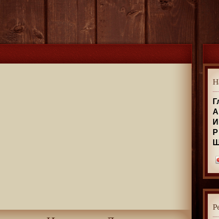
Н
Г
А
И
Р
Р