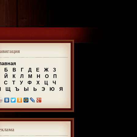
авигация
лавная
Б
В
Г
Д
Е
Ж
З
Й
К
Л
М
Н
О
П
С
Т
У
Ф
Х
Ц
Ч
Ш
Щ
Ъ
Ы
Ь
Э
Ю
Я
еклама