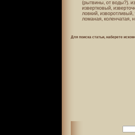
(рытвины, от воды?). из
извертковый, изверточн
ловкий, изворотливый, 
ломаная, коленчатая, н
Для поиска статьи, наберете иском