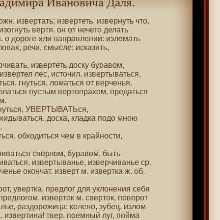
адимира Ивановича Даля.
южн. извертать; извертеть, извернуть что,
изогнуть вертя. он от нечего делать
. о дороге или направлении: изломать
овах, речи, смысле: исказить,
рчивать, извертеть доску буравом,
звертел лес, источил. извертываться,
ься, гнуться, ломаться от верченья.
делаться пустым вертопрахом, предаться
м.
рнуться, УВЕРТЫВАТЬся,
кидываться. доска, кладка подо мною
.
ться, обходиться чем в крайности,
чиваться сверлом, буравом, быть
иваться. извертыванье, изверчиванье ср.
ченье окончат. изверт м. извертка ж. об.
орот, увертка, предлог для уклонения себя
 предлогом. изверток м. сверток, поворот
илье, раздорожица; колено, зубец, излом
. извертина! твер. поемный луг, пойма