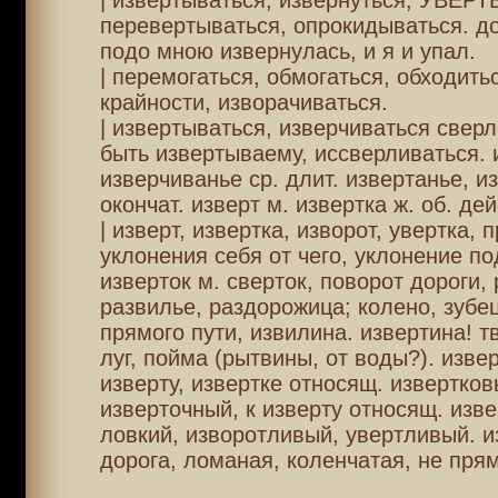
| извертываться, извернуться, УВЕР
перевертываться, опрокидываться. до
подо мною извернулась, и я и упал.
| перемогаться, обмогаться, обходить
крайности, изворачиваться.
| извертываться, изверчиваться свер
быть извертываему, иссверливаться. 
изверчиванье ср. длит. извертанье, и
окончат. изверт м. извертка ж. об. дейс
| изверт, извертка, изворот, увертка, 
уклонения себя от чего, уклонение по
изверток м. сверток, поворот дороги, 
развилье, раздорожица; колено, зубе
прямого пути, извилина. извертина! т
луг, пойма (рытвины, от воды?). извер
изверту, извертке относящ. извертков
изверточный, к изверту относящ. изв
ловкий, изворотливый, увертливый. и
дорога, ломаная, коленчатая, не пря