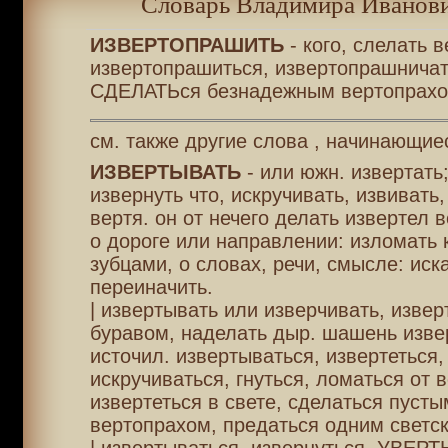
Словарь Владимира Иванови
ИЗВЕРТОПРАШИТЬ
- кого, слелать 
извертопрашиться, извертопрашничат
СДЕЛАТЬся безнадежным вертопрахо
см. также другие слова , начинающие
ИЗВЕРТЫВАТЬ
- или южн. извертать;
извернуть что, искручивать, извивать,
вертя. он от нечего делать извертел 
о дороге или направлении: изломать 
зубцами, о словах, речи, смысле: иска
переиначить.
| извертывать или изверчивать, извер
буравом, наделать дыр. шашень изве
источил. извертываться, извертеться,
искручиваться, гнуться, ломаться от 
извертеться в свете, сделаться пусты
вертопрахом, предаться одним светс