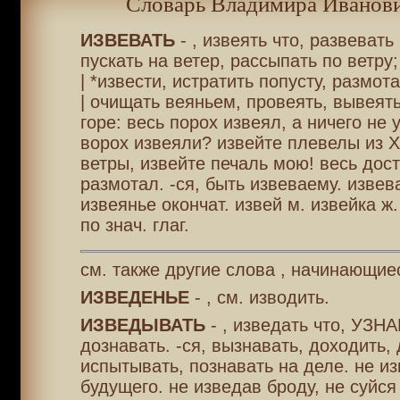
Словарь Владимира Иванови
ИЗВЕВАТЬ
- , извеять что, развевать
пускать на ветер, рассыпать по ветру;
| *извести, истратить попусту, размота
| очищать веяньем, провеять, вывеять
горе: весь порох извеял, а ничего не 
ворох извеяли? извейте плевелы из 
ветры, извейте печаль мою! весь дост
размотал. -ся, быть извеваему. извева
извеянье окончат. извей м. извейка ж.
по знач. глаг.
см. также другие слова , начинающие
ИЗВЕДЕНЬЕ
- , см. изводить.
ИЗВЕДЫВАТЬ
- , изведать что, УЗН
дознавать. -ся, вызнавать, доходить,
испытывать, познавать на деле. не и
будущего. не изведав броду, не суйся 