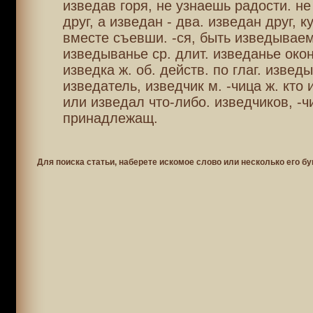
изведав горя, не узнаешь радости. не
друг, а изведан - два. изведан друг, к
вместе съевши. -ся, быть изведываем
изведыванье ср. длит. изведанье окон
изведка ж. об. действ. по глаг. извед
изведатель, изведчик м. -чица ж. кто
или изведал что-либо. изведчиков, -ч
принадлежащ.
Для поиска статьи, наберете искомое слово или несколько его бу