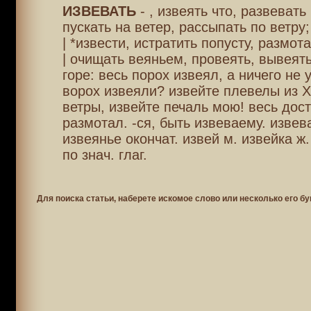
ИЗВЕВАТЬ
- , извеять что, развевать
пускать на ветер, рассыпать по ветру;
| *извести, истратить попусту, размота
| очищать веяньем, провеять, вывеять
горе: весь порох извеял, а ничего не 
ворох извеяли? извейте плевелы из 
ветры, извейте печаль мою! весь дост
размотал. -ся, быть извеваему. извева
извеянье окончат. извей м. извейка ж.
по знач. глаг.
Для поиска статьи, наберете искомое слово или несколько его бу