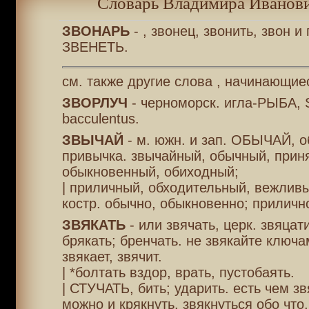
Словарь Владимира Иванови
ЗВОНАРЬ
- , звонец, звонить, звон и 
ЗВЕНЕТЬ.
см. также другие слова , начинающиес
ЗВОРЛУЧ
- черноморск. игла-РЫБА, 
bacculentus.
ЗВЫЧАЙ
- м. южн. и зап. ОБЫЧАЙ, о
привычка. звычайный, обычный, прин
обыкновенный, обиходный;
| приличный, обходительный, вежлив
костр. обычно, обыкновенно; приличн
ЗВЯКАТЬ
- или звячать, церк. звяцати
брякать; бренчать. не звякайте ключа
звякает, звячит.
| *болтать вздор, врать, пустобаять.
| СТУЧАТЬ, бить; ударить. есть чем зв
можно и крякнуть. звякнуться обо что,