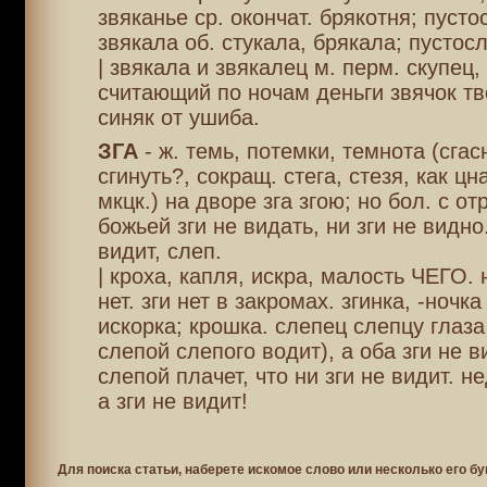
звяканье ср. окончат. брякотня; пусто
звякала об. стукала, брякала; пустосл
| звякала и звякалец м. перм. скупец, 
считающий по ночам деньги звячок тв
синяк от ушиба.
ЗГА
- ж. темь, потемки, темнота (сгас
сгинуть?, сокращ. стега, стезя, как цн
мкцк.) на дворе зга згою; но бол. с отр
божьей зги не видать, ни зги не видно.
видит, слеп.
| кроха, капля, искра, малость ЧЕГО. 
нет. зги нет в закромах. згинка, -ночка
искорка; крошка. слепец слепцу глаза
слепой слепого водит), а оба зги не в
слепой плачет, что ни зги не видит. н
а зги не видит!
Для поиска статьи, наберете искомое слово или несколько его бу