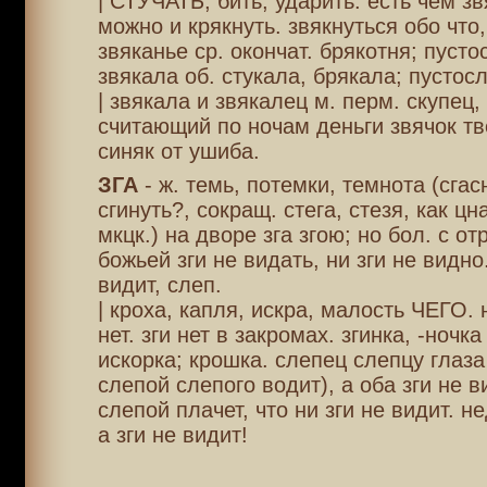
| СТУЧАТЬ, бить; ударить. есть чем зв
можно и крякнуть. звякнуться обо что,
звяканье ср. окончат. брякотня; пусто
звякала об. стукала, брякала; пустосл
| звякала и звякалец м. перм. скупец, 
считающий по ночам деньги звячок тв
синяк от ушиба.
ЗГА
- ж. темь, потемки, темнота (сгас
сгинуть?, сокращ. стега, стезя, как цн
мкцк.) на дворе зга згою; но бол. с отр
божьей зги не видать, ни зги не видно.
видит, слеп.
| кроха, капля, искра, малость ЧЕГО. 
нет. зги нет в закромах. згинка, -ночка
искорка; крошка. слепец слепцу глаза
слепой слепого водит), а оба зги не в
слепой плачет, что ни зги не видит. н
а зги не видит!