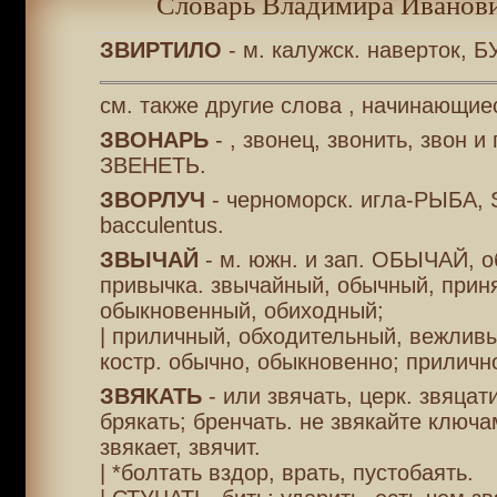
Словарь Владимира Иванови
ЗВИРТИЛО
- м. калужск. наверток, Б
см. также другие слова , начинающиес
ЗВОНАРЬ
- , звонец, звонить, звон и 
ЗВЕНЕТЬ.
ЗВОРЛУЧ
- черноморск. игла-РЫБА, 
bacculentus.
ЗВЫЧАЙ
- м. южн. и зап. ОБЫЧАЙ, о
привычка. звычайный, обычный, прин
обыкновенный, обиходный;
| приличный, обходительный, вежлив
костр. обычно, обыкновенно; приличн
ЗВЯКАТЬ
- или звячать, церк. звяцати
брякать; бренчать. не звякайте ключа
звякает, звячит.
| *болтать вздор, врать, пустобаять.