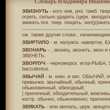
Словарь Владимира Иванови
ЗВИЗНУТЬ
- кого чем, ряз. тамб. тве
огреть, сильно ударить (церк. звизда
звикать пск. твер. пищать, чил(р)икать
см. также другие слова , начинающиес
ЗВИРТИЛО
- м. калужск. наверток, Б
ЗВОНАРЬ
- , звонец, звонить, звон и 
ЗВЕНЕТЬ.
ЗВОРЛУЧ
- черноморск. игла-РЫБА, 
bacculentus.
ЗВЫЧАЙ
- м. южн. и зап. ОБЫЧАЙ, о
привычка. звычайный, обычный, прин
обыкновенный, обиходный;
| приличный, обходительный, вежлив
костр. обычно, обыкновенно; приличн
ЗВЯКАТЬ
- или звячать, церк. звяцати