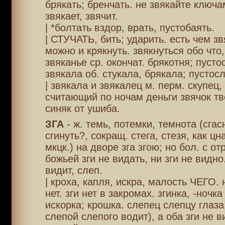
брякать; бренчать. не звякайте ключа
звякает, звячит.
| *болтать вздор, врать, пустобаять.
| СТУЧАТЬ, бить; ударить. есть чем зв
можно и крякнуть. звякнуться обо что,
звяканье ср. окончат. брякотня; пусто
звякала об. стукала, брякала; пустосл
| звякала и звякалец м. перм. скупец, 
считающий по ночам деньги звячок тв
синяк от ушиба.
ЗГА
- ж. темь, потемки, темнота (сгас
сгинуть?, сокращ. стега, стезя, как цн
мкцк.) на дворе зга згою; но бол. с отр
божьей зги не видать, ни зги не видно.
видит, слеп.
| кроха, капля, искра, малость ЧЕГО. 
нет. зги нет в закромах. згинка, -ночка
искорка; крошка. слепец слепцу глаза
слепой слепого водит), а оба зги не в