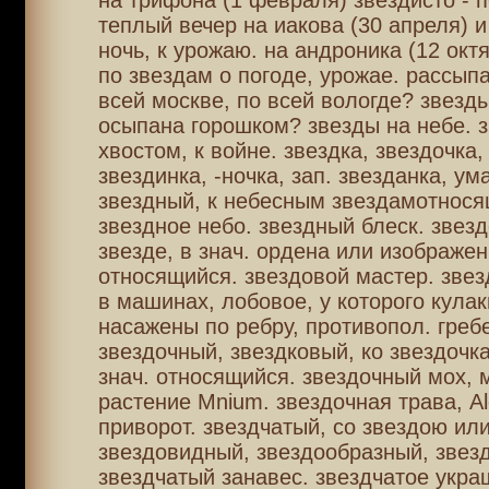
на трифона (1 февраля) звездисто - 
теплый вечер на иакова (30 апреля) и
ночь, к урожаю. на андроника (12 окт
по звездам о погоде, урожае. рассыпа
всей москве, по всей вологде? звезд
осыпана горошком? звезды на небе. з
хвостом, к войне. звездка, звездочка,
звездинка, -ночка, зап. звезданка, ум
звездный, к небесным звездамотнося
звездное небо. звездный блеск. звезд
звезде, в знач. ордена или изображен
относящийся. звездовой мастер. звез
в машинах, лобовое, у которого кулак
насажены по ребру, противопол. греб
звездочный, звездковый, ко звездочка
знач. относящийся. звездочный мох,
растение Mnium. звездочная трава, Alc
приворот. звездчатый, со звездою ил
звездовидный, звездообразный, звез
звездчатый занавес. звездчатое укра