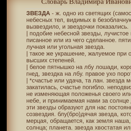
Словарь Владимира Иванови
ЗВЕЗДА
- ж. одно из светящих (само
небесных тел, видимых в безоблачную
вызвездило, и звездочки показались.
| подобие небесной звезды, лучистое
писанное или из чего сделанное. пяти
лучная или угольная звезда.
| такое же украшение, жалуемое при 
высших степеней.
| белое пятнышко на лбу лошади, кор
гнед, звездка на лбу. правое ухо поро
| *счастье или удача, та лан. звезда 
закатилась, счастье погибло. неподви
не изменяющая положенья своего или
небе, и принимаемая нами за солнце 
эти звезды образуют для нас постоя
созвездия. блу(бро)дячая звезда, кот
мерцая, обращается, как земля наша,
солнца; планета. звезда хвостатая ил