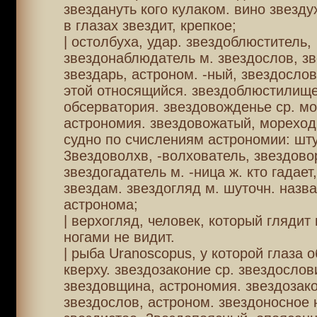
звездануть кого кулаком. вино звездух
в глазах звездит, крепкое;
| остолбуха, удар. звездоблюститель,
звездонаблюдатель м. звездослов, з
звездарь, астроном. -ный, звездослов
этой относящийся. звездоблюстилище
обсерватория. звездовожденье ср. м
астрономия. звездовожатый, мореход
судно по счислениям астрономии: шт
3вездоволхв, -волхователь, звездово
звездогадатель м. -ница ж. кто гадает
звездам. звездогляд м. шуточн. назв
астронома;
| верхогляд, человек, который глядит 
ногами не видит.
| рыба Uranoscopus, у которой глаза
кверху. звездозаконие ср. звездослов
звездовщина, астрономия. звездозако
звездослов, астроном. звездоносное 