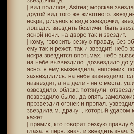
звездочница.
| вид полипов, Astrea; морская звезда
другой вид того же животного. звездин
искра, рисунок в виде звездочки; зве
лошади. звездить безличн. быть звез
ясной ночи. на дворе так и звездит.
| кому, говорить резкую правду, без о
ему так и режет, так и звездит! небо з
искра звездится впотьмах. небо вызв
на небе вызвездило. дозвездило до у
ясно. я ему вызвездила, напрямик. п
зазвездились. на небе зазвездило. с
назвездит, а на деле - ни с места. уш
озвездило. облака потянули, отзвезд
позвездило было, да опять замолажив
прозвездил огонек и пропал. узвездил
звездила м. драчун, который ударом 
кажет.
| прямик, кто говорит резкую правду 
глаза. в перв. знач. и звездить знач. б