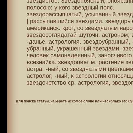
звездистое. 3вездопоясный, опоясан
полосою: у кого звездный пояс.
звездорассыпчатый, усыпанный звезд
| рассыпавшийся звездами. звездорыл 
американск. крот, со звездчатым нар
звездосоглядатай шуточн. астроном; 
-данье, астрология. звездоубранный,
убранный, украшенный звездами. зве
человек самонадеянный, заносчивого
всезнайка. звездоцвет м. растение зв
астра. -ный, со звездчатыми цветками
астролог; -ный, к астрологии относящ
звездочетство ср. астрология, звездо
Для поиска статьи, наберете искомое слово или несколько его бу