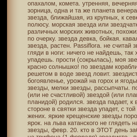
опахалом, комета. утренняя, вечерняя
зорница, одна и та же планета венер
звезда, ближайшая, из крупных, к се
полюсу. морская звезда или звездчатк
различных морских животных, похожих
по очерку. звезда девка, бойкая. кав
звезда, растен. Passiflora. не считай 
гляди в ноги: ничего не найдешь, так 
упадешь. прости (сокрылась), моя зв
красно солнышко! по звездам корабли
решетом в воде звезд ловит. звездист
богоявленье, урожай на горох и ягоды
звезды, мелки звезды, рассыпчаты. п
(или не счастливой) звездой (или пла
планидой) родился. звезда падает, к в
стороне в святки звезда упадет, с той
жених. яркие крещенские звезды пор
ярок. на льва катанского не глядеть 
звезды, февр. 20. кто в ЭТОТ день за