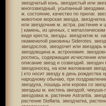
звездчатый конь. звездистый или зве
многозвездный, усыпанный звездами.
ж. состояние, качество по прилаг. зве
животное морская звезда, звездчатка
или звездочник м. астра, растение и ц
| камень, из ценных, с металлическим
виде креста, звезды. звездчатик м. н
окаменелой раковины Siderotes. звез
звездослов, звездочет или звездарь м
звездовщина ж. астрономия. звездовн
роспись, содержащая исчисление или
описание звезд и созвездий. звездач 
звездоносец, на ком жалованая звезд
| кто носит звезду в день рождества 
народному обычаю, при поздравлении
звездуха, лошадь или корова со звезд
звездыш м. кистень звездой, чекуша-
звездовка ж. растение Astrantia. звез
растение Stellaria. звездчатка, растен