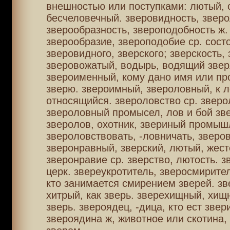
внешностью или поступками: лютый, 
бесчеловечный. зверовидность, зверо
зверообразность, звероподобность ж.
зверообразие, звероподобие ср. сост
зверовидного, зверского; зверскость, 
зверовожатый, водырь, водящий звер
звероименный, кому дано имя или пр
зверю. звероимный, звероловный, к 
относящийся. звероловство ср. зверо
звероловный промысел, лов и бой зв
зверолов, охотник, звериный промыш
звероловствовать, -ловничать, зверов
зверонравный, зверский, лютый, жест
зверонравие ср. зверство, лютость. з
церк. звереукротитель, зверосмирител
кто занимается смирением зверей. зв
хитрый, как зверь. зверехищный, хищ
зверь. звероядец, -дица, кто ест звер
звероядина ж, животное или скотина,