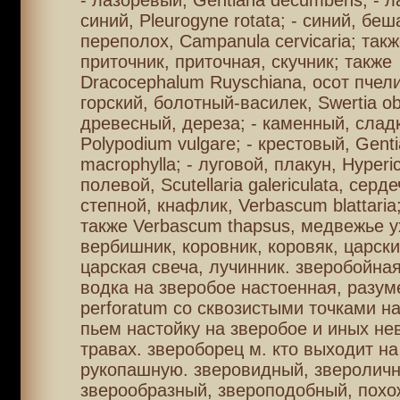
- лазоревый, Gentiana decumbens; - 
синий, Pleurogyne rotata; - синий, бе
переполох, Campanula cervicaria; такж
приточник, приточная, скучник; также
Dracocephalum Ruyschiana, осот пчели
горский, болотный-василек, Swertia ob
древесный, дереза; - каменный, слад
Polypodium vulgare; - крестовый, Gent
macrophylla; - луговой, плакун, Hyperi
полевой, Scutellaria galericulata, серде
степной, кнафлик, Verbascum blattari
также Verbascum thapsus, медвежье ух
вербишник, коровник, коровяк, царски
царская свеча, лучинник. зверобойная
водка на зверобое настоенная, разум
perforatum со сквозистыми точками на
пьем настойку на зверобое и иных не
травах. звероборец м. кто выходит на
рукопашную. зверовидный, звероличн
зверообразный, звероподобный, похо