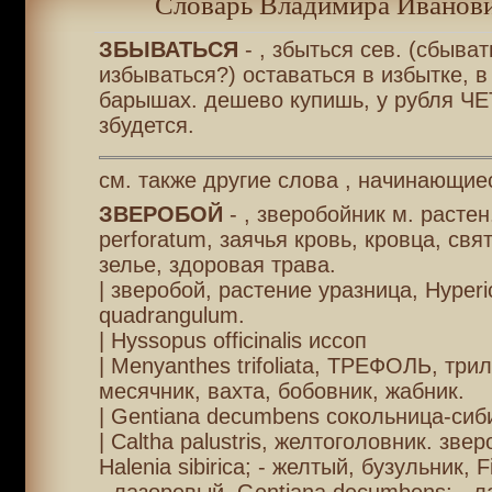
Словарь Владимира Иванови
ЗБЫВАТЬСЯ
- , збыться сев. (сбыват
избываться?) оставаться в избытке, в 
барышах. дешево купишь, у рубля Ч
збудется.
см. также другие слова , начинающиес
ЗВЕРОБОЙ
- , зверобойник м. растен
perforatum, заячья кровь, кровца, свя
зелье, здоровая трава.
| зверобой, растение уразница, Hyper
quadrangulum.
| Hyssopus officinalis иссоп
| Menyanthes trifoliata, ТРЕФОЛЬ, трил
месячник, вахта, бобовник, жабник.
| Gentiana decumbens сокольница-сиб
| Caltha palustris, желтоголовник. зве
Halenia sibirica; - желтый, бузульник, Fig