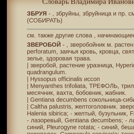
Словарь Владимира Иванови
ЗБРУЯ
- , збруйны, збруйница и пр. с
(СОБИРАТЬ)
см. также другие слова , начинающиес
ЗВЕРОБОЙ
- , зверобойник м. растен
perforatum, заячья кровь, кровца, свя
зелье, здоровая трава.
| зверобой, растение уразница, Hyper
quadrangulum.
| Hyssopus officinalis иссоп
| Menyanthes trifoliata, ТРЕФОЛЬ, трил
месячник, вахта, бобовник, жабник.
| Gentiana decumbens сокольница-сиб
| Caltha palustris, желтоголовник. зве
Halenia sibirica; - желтый, бузульник, Fig
- лазоревый, Gentiana decumbens; - 
синий, Pleurogyne rotata; - синий, бе