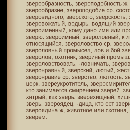
зверообразность, звероподобность ж.
зверообразие, звероподобие ср. сост
зверовидного, зверского; зверскость, 
зверовожатый, водырь, водящий звер
звероименный, кому дано имя или пр
зверю. звероимный, звероловный, к 
относящийся. звероловство ср. зверо
звероловный промысел, лов и бой зв
зверолов, охотник, звериный промыш
звероловствовать, -ловничать, зверов
зверонравный, зверский, лютый, жест
зверонравие ср. зверство, лютость. з
церк. звереукротитель, зверосмирител
кто занимается смирением зверей. зв
хитрый, как зверь. зверехищный, хищ
зверь. звероядец, -дица, кто ест звер
звероядина ж, животное или скотина,
зверем.