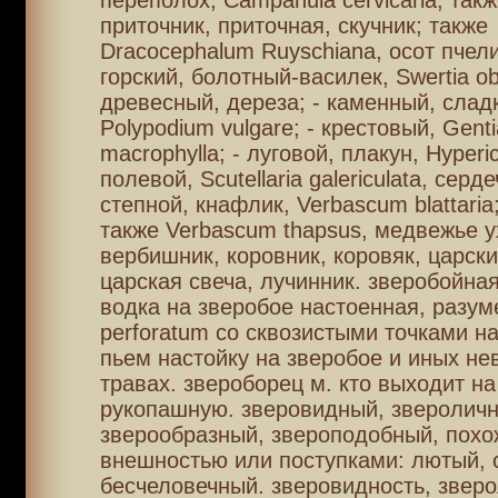
переполох, Campanula cervicaria; такж
приточник, приточная, скучник; также
Dracocephalum Ruyschiana, осот пчели
горский, болотный-василек, Swertia ob
древесный, дереза; - каменный, слад
Polypodium vulgare; - крестовый, Gent
macrophylla; - луговой, плакун, Hyperi
полевой, Scutellaria galericulata, серде
степной, кнафлик, Verbascum blattari
также Verbascum thapsus, медвежье ух
вербишник, коровник, коровяк, царски
царская свеча, лучинник. зверобойная
водка на зверобое настоенная, разум
perforatum со сквозистыми точками на
пьем настойку на зверобое и иных не
травах. звероборец м. кто выходит на
рукопашную. зверовидный, звероличн
зверообразный, звероподобный, похо
внешностью или поступками: лютый, 
бесчеловечный. зверовидность, зверо