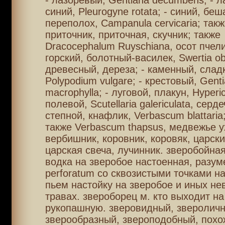
- лазоревый, Gentiana decumbens; - 
синий, Pleurogyne rotata; - синий, бе
переполох, Campanula cervicaria; такж
приточник, приточная, скучник; также
Dracocephalum Ruyschiana, осот пчели
горский, болотный-василек, Swertia ob
древесный, дереза; - каменный, слад
Polypodium vulgare; - крестовый, Gent
macrophylla; - луговой, плакун, Hyperi
полевой, Scutellaria galericulata, серде
степной, кнафлик, Verbascum blattari
также Verbascum thapsus, медвежье ух
вербишник, коровник, коровяк, царски
царская свеча, лучинник. зверобойная
водка на зверобое настоенная, разум
perforatum со сквозистыми точками на
пьем настойку на зверобое и иных не
травах. звероборец м. кто выходит на
рукопашную. зверовидный, звероличн
зверообразный, звероподобный, похо