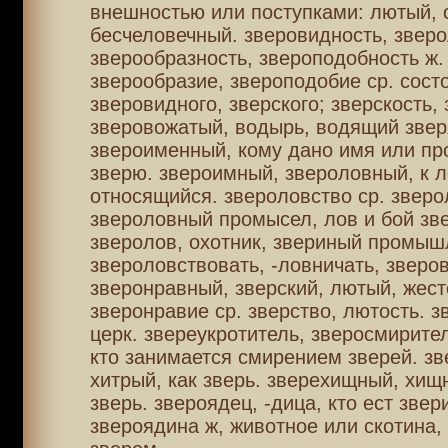
внешностью или поступками: лютый, 
бесчеловечный. зверовидность, зверо
зверообразность, звероподобность ж.
зверообразие, звероподобие ср. сост
зверовидного, зверского; зверскость, 
зверовожатый, водырь, водящий звер
звероименный, кому дано имя или пр
зверю. звероимный, звероловный, к 
относящийся. звероловство ср. зверо
звероловный промысел, лов и бой зв
зверолов, охотник, звериный промыш
звероловствовать, -ловничать, зверов
зверонравный, зверский, лютый, жест
зверонравие ср. зверство, лютость. з
церк. звереукротитель, зверосмирител
кто занимается смирением зверей. зв
хитрый, как зверь. зверехищный, хищ
зверь. звероядец, -дица, кто ест звер
звероядина ж, животное или скотина,