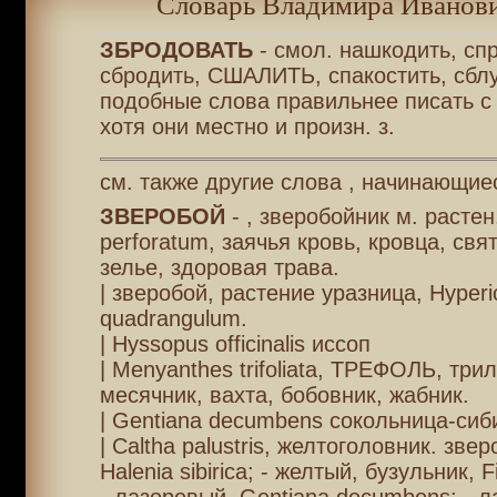
Словарь Владимира Иванови
ЗБРОДОВАТЬ
- смол. нашкодить, спр
сбродить, СШАЛИТЬ, спакостить, сблу
подобные слова правильнее писать с 
хотя они местно и произн. з.
см. также другие слова , начинающиес
ЗВЕРОБОЙ
- , зверобойник м. растен
perforatum, заячья кровь, кровца, свя
зелье, здоровая трава.
| зверобой, растение уразница, Hyper
quadrangulum.
| Hyssopus officinalis иссоп
| Menyanthes trifoliata, ТРЕФОЛЬ, трил
месячник, вахта, бобовник, жабник.
| Gentiana decumbens сокольница-сиб
| Caltha palustris, желтоголовник. зве
Halenia sibirica; - желтый, бузульник, Fig