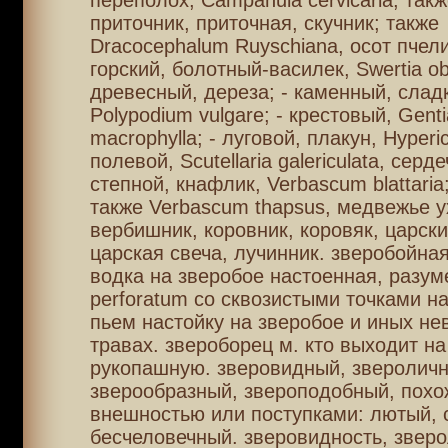
переполох, Campanula cervicaria; такж
приточник, приточная, скучник; также
Dracocephalum Ruyschiana, осот пчели
горский, болотный-василек, Swertia ob
древесный, дереза; - каменный, слад
Polypodium vulgare; - крестовый, Gent
macrophylla; - луговой, плакун, Hyperi
полевой, Scutellaria galericulata, серде
степной, кнафлик, Verbascum blattari
также Verbascum thapsus, медвежье ух
вербишник, коровник, коровяк, царски
царская свеча, лучинник. зверобойная
водка на зверобое настоенная, разум
perforatum со сквозистыми точками на
пьем настойку на зверобое и иных не
травах. звероборец м. кто выходит на
рукопашную. зверовидный, звероличн
зверообразный, звероподобный, похо
внешностью или поступками: лютый, 
бесчеловечный. зверовидность, зверо