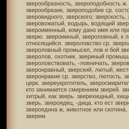
зверообразность, звероподобность ж.
зверообразие, звероподобие ср. сост
зверовидного, зверского; зверскость, 
зверовожатый, водырь, водящий звер
звероименный, кому дано имя или пр
зверю. звероимный, звероловный, к 
относящийся. звероловство ср. зверо
звероловный промысел, лов и бой зв
зверолов, охотник, звериный промыш
звероловствовать, -ловничать, зверов
зверонравный, зверский, лютый, жест
зверонравие ср. зверство, лютость. з
церк. звереукротитель, зверосмирител
кто занимается смирением зверей. зв
хитрый, как зверь. зверехищный, хищ
зверь. звероядец, -дица, кто ест звер
звероядина ж, животное или скотина,
зверем.