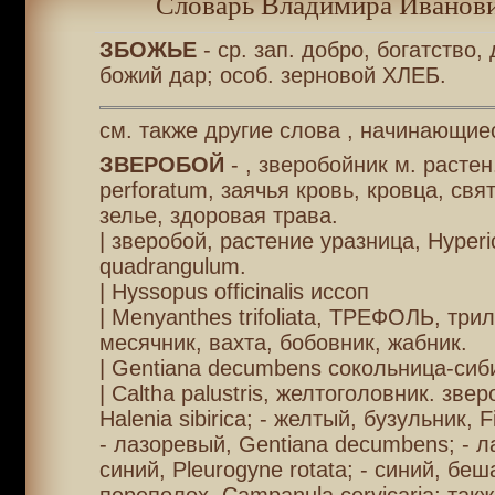
Словарь Владимира Иванови
ЗБОЖЬЕ
- ср. зап. добро, богатство, 
божий дар; особ. зерновой ХЛЕБ.
см. также другие слова , начинающиес
ЗВЕРОБОЙ
- , зверобойник м. растен
perforatum, заячья кровь, кровца, свя
зелье, здоровая трава.
| зверобой, растение уразница, Hyper
quadrangulum.
| Hyssopus officinalis иссоп
| Menyanthes trifoliata, ТРЕФОЛЬ, трил
месячник, вахта, бобовник, жабник.
| Gentiana decumbens сокольница-сиб
| Caltha palustris, желтоголовник. зве
Halenia sibirica; - желтый, бузульник, Fig
- лазоревый, Gentiana decumbens; - 
синий, Pleurogyne rotata; - синий, бе