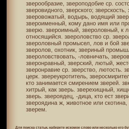
зверообразие, звероподобие ср. сост
зверовидного, зверского; зверскость, 
зверовожатый, водырь, водящий звер
звероименный, кому дано имя или пр
зверю. звероимный, звероловный, к 
относящийся. звероловство ср. зверо
звероловный промысел, лов и бой зв
зверолов, охотник, звериный промыш
звероловствовать, -ловничать, зверов
зверонравный, зверский, лютый, жест
зверонравие ср. зверство, лютость. з
церк. звереукротитель, зверосмирител
кто занимается смирением зверей. зв
хитрый, как зверь. зверехищный, хищ
зверь. звероядец, -дица, кто ест звер
звероядина ж, животное или скотина,
зверем.
Для поиска статьи, наберете искомое слово или несколько его бу