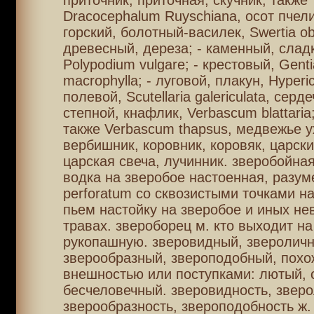
приточник, приточная, скучник; также
Dracocephalum Ruyschiana, осот пчели
горский, болотный-василек, Swertia ob
древесный, дереза; - каменный, слад
Polypodium vulgare; - крестовый, Gent
macrophylla; - луговой, плакун, Hyperi
полевой, Scutellaria galericulata, серде
степной, кнафлик, Verbascum blattari
также Verbascum thapsus, медвежье ух
вербишник, коровник, коровяк, царски
царская свеча, лучинник. зверобойная
водка на зверобое настоенная, разум
perforatum со сквозистыми точками на
пьем настойку на зверобое и иных не
травах. звероборец м. кто выходит на
рукопашную. зверовидный, звероличн
зверообразный, звероподобный, похо
внешностью или поступками: лютый, 
бесчеловечный. зверовидность, зверо
зверообразность, звероподобность ж.