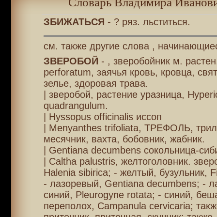
Словарь Владимира Иванови
ЗБИЖАТЬСЯ
- ? ряз. льститься.
см. также другие слова , начинающиес
ЗВЕРОБОЙ
- , зверобойник м. растен
perforatum, заячья кровь, кровца, свя
зелье, здоровая трава.
| зверобой, растение уразница, Hyper
quadrangulum.
| Hyssopus officinalis иссоп
| Menyanthes trifoliata, ТРЕФОЛЬ, трил
месячник, вахта, бобовник, жабник.
| Gentiana decumbens сокольница-сиб
| Caltha palustris, желтоголовник. зве
Halenia sibirica; - желтый, бузульник, Fig
- лазоревый, Gentiana decumbens; - 
синий, Pleurogyne rotata; - синий, бе
переполох, Campanula cervicaria; такж