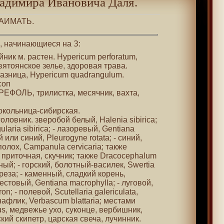
адимира Ивановича Даля.
 ЗАИМАТЬ.
 , начинающиеся на З:
йник м. растен. Hypericum perforatum,
святоянское зелье, здоровая трава.
разница, Hypericum quadrangulum.
соп
, ТРЕФОЛЬ, трилистка, месячник, вахта,
окольница-сибирская.
оголовник. зверобой белый, Halenia sibirica;
ularia sibirica; - лазоревый, Gentiana
или синий, Pleurogyne rotata; - синий,
лох, Campanula cervicaria; также
, приточная, скучник; также Dracocephalum
ный; - горский, болотный-василек, Swertia
реза; - каменный, сладкий корень,
рестовый, Gentiana macrophylla; - луговой,
n; - полевой, Scutellaria galericulata,
нафлик, Verbascum blattaria; местами
s, медвежье ухо, суконце, вербишник,
кий скипетр, царская свеча, лучинник.