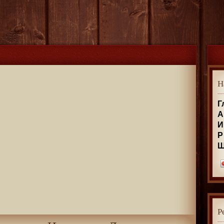
Н
Г
А
И
Р
Р