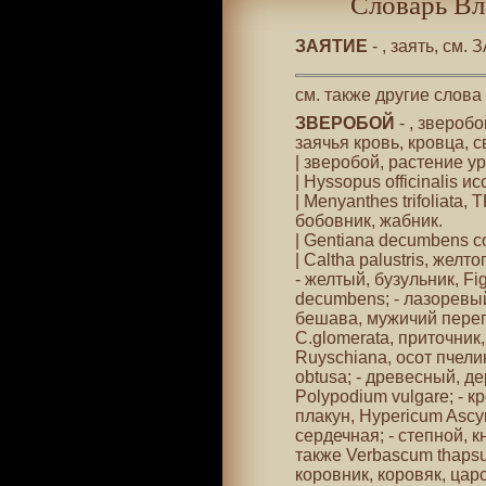
Словарь Вл
ЗАЯТИЕ
- , заять, см.
см. также другие слова
ЗВЕРОБОЙ
- , зверобо
заячья кровь, кровца, 
| зверобой, растение у
| Hyssopus officinalis ис
| Menyanthes trifoliata
бобовник, жабник.
| Gentiana decumbens с
| Caltha palustris, желт
- желтый, бузульник, Fig
decumbens; - лазоревый 
бешава, мужичий перепо
C.glomerata, приточник
Ruyschiana, осот пчели
obtusa; - древесный, де
Polypodium vulgare; - к
плакун, Hypericum Ascyro
сердечная; - степной, к
также Verbascum thapsu
коровник, коровяк, царс