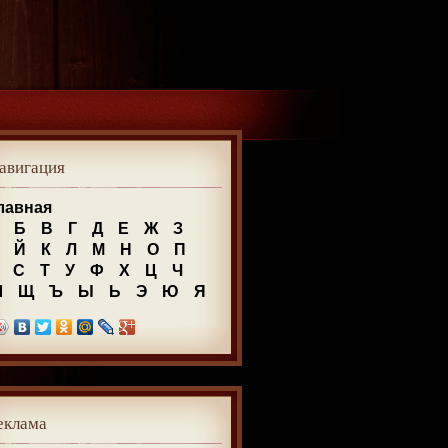
авигация
лавная
Б
В
Г
Д
Е
Ж
З
Й
К
Л
М
Н
О
П
С
Т
У
Ф
Х
Ц
Ч
Ш
Щ
Ъ
Ы
Ь
Э
Ю
Я
еклама