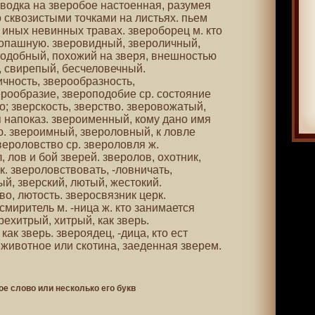
 водка на зверобое настоенная, разумея
о сквозистыми точками на листьях. пьем
 иных невинных травах. звероборец м. кто
копашную. зверовидный, звероличный,
одобный, похожий на зверя, внешностью
, свирепый, бесчеловечный.
чность, зверообразность,
ерообразие, звероподобие ср. состояние
о; зверскость, зверство. зверовожатый,
 напоказ. звероименный, кому дано имя
ю. звероимный, звероловный, к ловле
вероловство ср. звероловля ж.
лов и бой зверей. зверолов, охотник,
 звероловствовать, -ловничать,
й, зверский, лютый, жестокий.
во, лютость. зверосвязник церк.
смиритель м. -ница ж. кто занимается
ехитрый, хитрый, как зверь.
ак зверь. звероядец, -дица, кто ест
 животное или скотина, заеденная зверем.
ое слово или несколько его букв