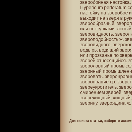
зверобойная настойка,
Hypericum perforatum с
настойку на зверобое и
выходит на зверя в ру
зверообразный, звероп
или поступками: лютый
зверовидность, звероли
звероподобность ж. зв
зверовидного, зверског
водырь, водящий зверя
или прозванье по звер
зверей относящийся. з
звероловный промысел, 
звериный промышленик.
зверовать. зверонравны
зверонравие ср. зверст
звереукротитель, зверо
смирением зверей. звер
зверехищный, хищный, к
зверину. звероядина ж,
Для поиска статьи, наберете иском