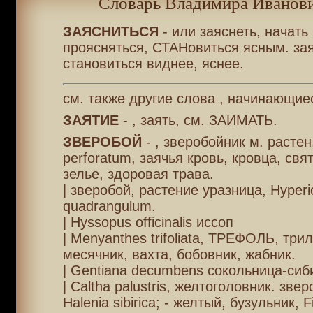
Словарь Владимира Иванови
ЗАЯСНИТЬСЯ
- или заяснеть, начать 
проясняться, СТАНовиться ясным. зая
становиться виднее, яснее.
см. также другие слова , начинающиес
ЗАЯТИЕ
- , заять, см. ЗАИМАТЬ.
ЗВЕРОБОЙ
- , зверобойник м. растен
perforatum, заячья кровь, кровца, свя
зелье, здоровая трава.
| зверобой, растение уразница, Hyper
quadrangulum.
| Hyssopus officinalis иссоп
| Menyanthes trifoliata, ТРЕФОЛЬ, трил
месячник, вахта, бобовник, жабник.
| Gentiana decumbens сокольница-сиб
| Caltha palustris, желтоголовник. зве
Halenia sibirica; - желтый, бузульник, Fig