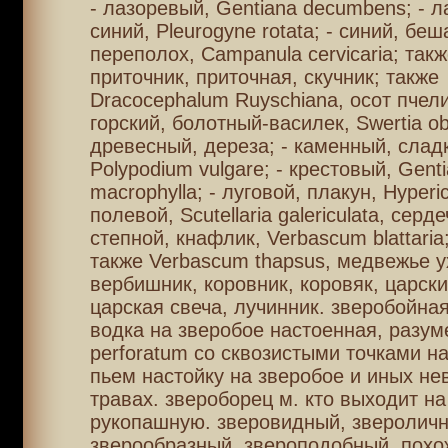
- лазоревый, Gentiana decumbens; - 
синий, Pleurogyne rotata; - синий, бе
переполох, Campanula cervicaria; такж
приточник, приточная, скучник; также
Dracocephalum Ruyschiana, осот пчели
горский, болотный-василек, Swertia ob
древесный, дереза; - каменный, слад
Polypodium vulgare; - крестовый, Gent
macrophylla; - луговой, плакун, Hyperi
полевой, Scutellaria galericulata, серде
степной, кнафлик, Verbascum blattari
также Verbascum thapsus, медвежье ух
вербишник, коровник, коровяк, царски
царская свеча, лучинник. зверобойная
водка на зверобое настоенная, разум
perforatum со сквозистыми точками на
пьем настойку на зверобое и иных не
травах. звероборец м. кто выходит на
рукопашную. зверовидный, звероличн
зверообразный, звероподобный, похо