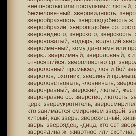
внешностью или поступками: лютый, 
бесчеловечный. зверовидность, зверо
зверообразность, звероподобность ж.
зверообразие, звероподобие ср. сост
зверовидного, зверского; зверскость, 
зверовожатый, водырь, водящий звер
звероименный, кому дано имя или пр
зверю. звероимный, звероловный, к 
относящийся. звероловство ср. зверо
звероловный промысел, лов и бой зв
зверолов, охотник, звериный промыш
звероловствовать, -ловничать, зверов
зверонравный, зверский, лютый, жест
зверонравие ср. зверство, лютость. з
церк. звереукротитель, зверосмирител
кто занимается смирением зверей. зв
хитрый, как зверь. зверехищный, хищ
зверь. звероядец, -дица, кто ест звер
звероядина ж, животное или скотина,